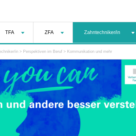
TFA
ZFA
Zahntechniker/in
chniker/in
>
Perspektiven im Beruf
>
Kommunikation und mehr