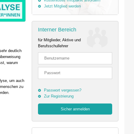
Kostenloses Infopaket anfordern
Jetzt Mitglied werden
Interner Bereich
für Mitglieder, Aktive und
Berufsschullehrer
ehr deutlich
überweisung
asst, warum
alyse, um auch
Mitmenschen zu
Passwort vergessen?
erden.
Zur Registrierung