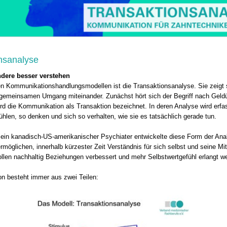
nsanalyse
ndere besser verstehen
en Kommunikationshandlungsmodellen ist die Transaktionsanalyse. Sie zeigt s
gemeinsamen Umgang miteinander. Zunächst hört sich der Begriff nach Geld
wird die Kommunikation als Transaktion bezeichnet. In deren Analyse wird erf
hlen, so denken und sich so verhalten, wie sie es tatsächlich gerade tun.
, ein kanadisch-US-amerikanischer Psychiater entwickelte diese Form der An
rmöglichen, innerhalb kürzester Zeit Verständnis für sich selbst und seine 
ollen nachhaltig Beziehungen verbessert und mehr Selbstwertgefühl erlangt w
on besteht immer aus zwei Teilen: