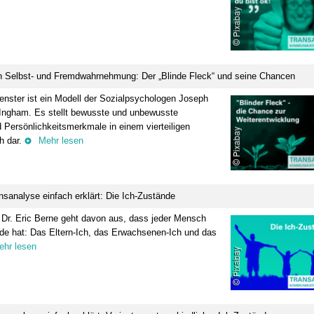
9:00 Uhr
16.10. 12:00 Uhr - 17.10.2026 15:30
Uhr
 Bezirksstelle Kleve/Wesel
70629 Stuttgart
eigen
infotage FACHDENTAL Stuttgart
Termin anzeigen
n Selbst- und Fremdwahrnehmung: Der „Blinde Fleck“ und seine Chancen
5:00 - 16:30 Uhr
28.10. - 31.10.2026
ster ist ein Modell der Sozialpsychologen Joseph
minar
 Ingham. Es stellt bewusste und unbewusste
lse für den Praxisalltag:
12057 Berlin
d Persönlichkeitsmerkmale in einem vierteiligen
en – Umgang mit Fehlern
DVG-Vet-Congress 2026
h dar.
Mehr lesen
utung von CIRS-NRW
Termin anzeigen
eigen
8:00 - 20:00 Uhr
nsanalyse einfach erklärt: Die Ich-Zustände
 Dr. Eric Berne geht davon aus, dass jeder Mensch
 – Große Wirkung
nde hat: Das Eltern-Ich, das Erwachsenen-Ich und das
ulation für
ehr lesen
e Arbeitstage
eigen