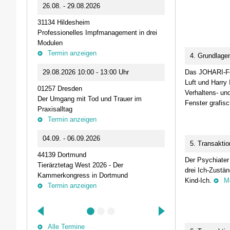
0
26.08. - 29.08.2026
11.09.2026 1
31134 Hildesheim
46562 Voerde
Professionelles Impfmanagement in drei
Stammtisch der
Modulen
Termin anz
Termin anzeigen
4. Grundlage
23.09.2026 1
29.08.2026 10:00 - 13:00 Uhr
Das JOHARI-Fen
Live-Online Se
Luft und Harry
01257 Dresden
IQN: Neue Impu
Verhaltens- un
Der Umgang mit Tod und Trauer im
Fehler passier
Fenster grafisc
Praxisalltag
und die Bede
Termin anzeigen
Termin anz
04.09. - 06.09.2026
25.09.2026 1
5. Transaktio
44139 Dortmund
74405 Gaildorf
Der Psychiater
Tierärztetag West 2026 - Der
Kleine Pausen
drei Ich-Zustä
Kammerkongress in Dortmund
Somatische Reg
Kind-Ich.
M
Termin anzeigen
herausfordernd
Termin anz
Alle Termine