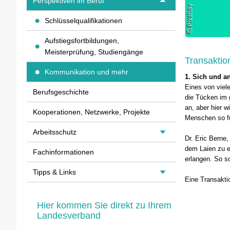
Perspektiven im Beruf
Schlüsselqualifikationen
Aufstiegsfortbildungen,
Meisterprüfung, Studiengänge
Transaktio
Kommunikation und mehr
1. Sich und a
Eines von viel
Berufsgeschichte
die Tücken im 
an, aber hier 
Kooperationen, Netzwerke, Projekte
Menschen so fü
Arbeitsschutz
Dr. Eric Berne
dem Laien zu e
Fachinformationen
erlangen. So s
Tipps & Links
Eine Transakti
Hier kommen Sie direkt zu Ihrem
Landesverband