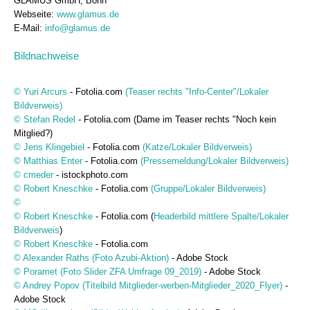
GLAMUS GmbH, Bonn
Webseite:
www.glamus.de
E-Mail:
info@glamus.de
Bildnachweise
© Yuri Arcurs
- Fotolia.com
(Teaser rechts "Info-Center"/Lokaler
Bildverweis)
© Stefan Redel
- Fotolia.com (Dame im Teaser rechts "Noch kein
Mitglied?)
© Jens Klingebiel
- Fotolia.com
(Katze/Lokaler Bildverweis)
© Matthias Enter
- Fotolia.com
(Pressemeldung/Lokaler Bildverweis)
© cmeder
- istockphoto.com
© Robert Kneschke
- Fotolia.com
(Gruppe/Lokaler Bildverweis)
©
© Robert Kneschke
- Fotolia.com (
Headerbild mittlere Spalte/Lokaler
Bildverweis
)
© Robert Kneschke
- Fotolia.com
© Alexander Raths (Foto Azubi-Aktion)
- Adobe Stock
© Poramet (Foto Slider ZFA Umfrage 09_2019)
- Adobe Stock
© Andrey Popov (Titelbild Mitglieder-werben-Mitglieder_2020_Flyer)
-
Adobe Stock