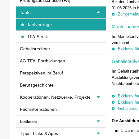
Prüfungsausschüsse (PA)
Bei den Tarifve
01.05.2026 in K
Tarife
Zur gemein
Tarifverträge
Manteltarifve
Im Manteltarif
TFA-Streik
vereinbart.
Gehaltsrechner
Exklusiv fü
AG TFA: Fortbildungen
Gehaltstarifv
Im Gehaltstarif
Perspektiven im Beruf
Ausbildungsver
Nachtarbeit etc
Berufsgeschichte
Exklusiv fü
Kooperationen, Netzwerke, Projekte
Exklusiv fü
Gehaltsrechn
Fachinformationen
Die Ausbildun
Leitlinien
im 1. Jahr mo
Tipps, Links & Apps