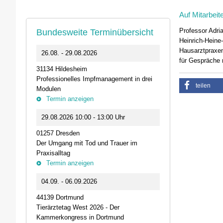
Auf Mitarbeit
Professor Adri
Bundesweite Terminübersicht
Heinrich-Heine
Hausarztpraxen
0
26.08. - 29.08.2026
11.09.2026 1
für Gespräche 
31134 Hildesheim
46562 Voerde
Professionelles Impfmanagement in drei
Stammtisch der
teilen
Modulen
Termin anz
Termin anzeigen
23.09.2026 1
29.08.2026 10:00 - 13:00 Uhr
Live-Online Se
01257 Dresden
IQN: Neue Impu
Der Umgang mit Tod und Trauer im
Fehler passier
Praxisalltag
und die Bede
Termin anzeigen
Termin anz
04.09. - 06.09.2026
25.09.2026 1
44139 Dortmund
74405 Gaildorf
Tierärztetag West 2026 - Der
Kleine Pausen
Kammerkongress in Dortmund
Somatische Reg