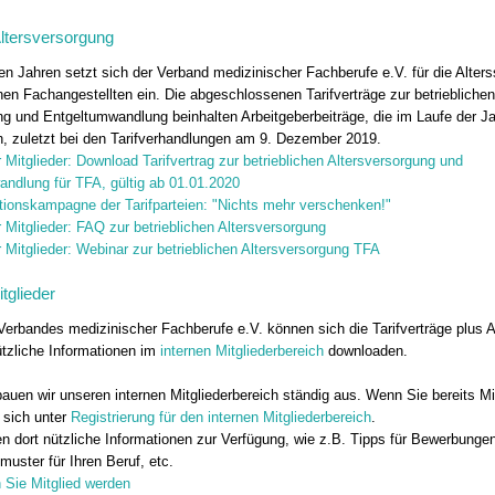
Altersversorgung
en Jahren setzt sich der Verband medizinischer Fachberufe e.V. für die Alter
hen Fachangestellten ein. Die abgeschlossenen Tarifverträge zur betrieblichen
ng und Entgeltumwandlung beinhalten Arbeitgeberbeiträge, die im Laufe der 
, zuletzt bei den Tarifverhandlungen am 9. Dezember 2019.
r Mitglieder: Download Tarifvertrag zur betrieblichen Altersversorgung und
ndlung für TFA, gültig ab 01.01.2020
tionskampagne der Tarifparteien: "Nichts mehr verschenken!"
r Mitglieder: FAQ zur betrieblichen Altersversorgung
r Mitglieder: Webinar zur betrieblichen Altersversorgung TFA
tglieder
 Verbandes medizinischer Fachberufe e.V. können sich die Tarifverträge plus 
ützliche Informationen im
internen Mitgliederbereich
downloaden.
bauen wir unseren internen Mitgliederbereich ständig aus. Wenn Sie bereits Mit
e sich unter
Registrierung für den internen Mitgliederbereich
.
en dort nützliche Informationen zur Verfügung, wie z.B. Tipps für Bewerbunge
muster für Ihren Beruf, etc.
 Sie Mitglied werden