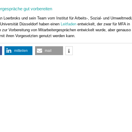
ergespräche gut vorbereiten
an Loerbroks und sein Team vom Institut für Arbeits-, Sozial- und Umweltmedi
-Universität Düsseldorf haben einen
Leitfaden
entwickelt, der zwar für MFA in
 zur Vorbereitung von Mitarbeitergesprächen entwickelt wurde, aber genauso
9:00 Uhr
16.10. 12:00 Uhr - 17.10.2026 15:30
mit ihren Vorgesetzten genutzt werden kann.
Uhr
 Bezirksstelle Kleve/Wesel
70629 Stuttgart
mitteilen
mail
eigen
infotage FACHDENTAL Stuttgart
Termin anzeigen
5:00 - 16:30 Uhr
28.10. - 31.10.2026
minar
lse für den Praxisalltag:
12057 Berlin
en – Umgang mit Fehlern
DVG-Vet-Congress 2026
utung von CIRS-NRW
Termin anzeigen
eigen
8:00 - 20:00 Uhr
 – Große Wirkung
ulation für