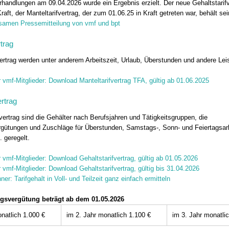
rhandlungen am 09.04.2026 wurde ein Ergebnis erzielt. Der neue Gehaltstarifve
raft, der Manteltarifvertrag, der zum 01.06.25 in Kraft getreten war, behält sei
samen Pressemitteilung von vmf und bpt
rtrag
vertrag werden unter anderem Arbeitszeit, Urlaub, Überstunden und andere Le
r vmf-Mitglieder: Download Manteltarifvertrag TFA, gültig ab 01.06.2025
ertrag
vertrag sind die Gehälter nach Berufsjahren und Tätigkeitsgruppen, die
gütungen und Zuschläge für Überstunden, Samstags-, Sonn- und Feiertagsarb
. geregelt.
r vmf-Mitglieder: Download Gehaltstarifvertrag, gültig ab 01.05.2026
r vmf-Mitglieder: Download Gehaltstarifvertrag, gültig bis 31.04.2026
er: Tarifgehalt in Voll- und Teilzeit ganz einfach ermitteln
gsvergütung beträgt ab dem 01.05.2026
natlich 1.000 €
im 2. Jahr monatlich 1.100 €
im 3. Jahr monatli