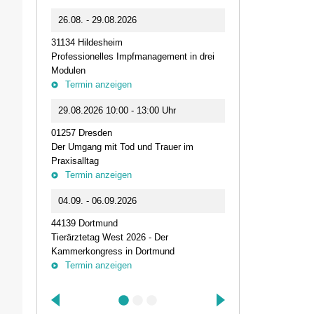
0
26.08. - 29.08.2026
11.09.2026 1
31134 Hildesheim
46562 Voerde
Professionelles Impfmanagement in drei
Stammtisch der
Modulen
Termin anz
Termin anzeigen
23.09.2026 1
29.08.2026 10:00 - 13:00 Uhr
Live-Online Se
01257 Dresden
IQN: Neue Impu
Der Umgang mit Tod und Trauer im
Fehler passier
Praxisalltag
und die Bede
Termin anzeigen
Termin anz
04.09. - 06.09.2026
25.09.2026 1
44139 Dortmund
74405 Gaildorf
Tierärztetag West 2026 - Der
Kleine Pausen
Kammerkongress in Dortmund
Somatische Reg
Termin anzeigen
herausfordernd
Termin anz