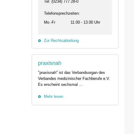
Tel: (0234) 777 28-0
Telefonsprechzeiten:
Mo -Fr
11.00 - 13.00 Uhr
Zur Rechtsabteilung
praxisnah
"praxisnah" ist das Verbandsorgan des
Verbandes medizinischer Fachberufe e.V.
26.08. - 29.08.2026
11.09.2026 19:00 
Es erscheint sechsmal ...
31134 Hildesheim
46562 Voerde
Professionelles Impfmanagement in drei
Stammtisch der Bezi
Mehr lesen
Modulen
Termin anzeigen
Termin anzeigen
23.09.2026 15:00 -
29.08.2026 10:00 - 13:00 Uhr
Live-Online Seminar
01257 Dresden
IQN: Neue Impulse fü