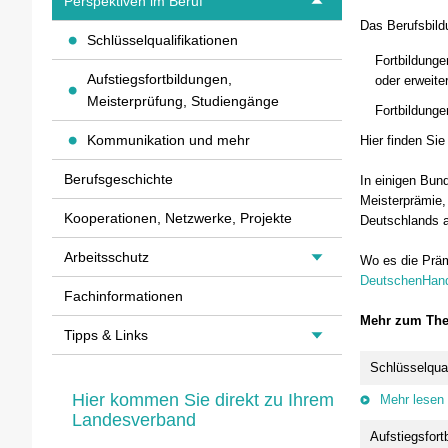
Perspektiven im Beruf
Das Berufsbild
Schlüsselqualifikationen
Fortbildunge
Aufstiegsfortbildungen,
oder erweite
Meisterprüfung, Studiengänge
Fortbildunge
Kommunikation und mehr
Hier finden Si
Berufsgeschichte
In einigen Bun
Meisterprämie,
Kooperationen, Netzwerke, Projekte
Deutschlands 
Arbeitsschutz
Wo es die Präm
DeutschenHand
Fachinformationen
Mehr zum The
Tipps & Links
Schlüsselqual
Hier kommen Sie direkt zu Ihrem
Mehr lesen
Landesverband
Aufstiegsfor