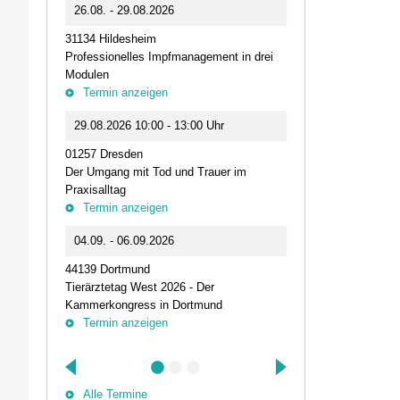
0
26.08. - 29.08.2026
11.09.2026 1
31134 Hildesheim
46562 Voerde
Professionelles Impfmanagement in drei
Stammtisch der
Modulen
Termin anz
Termin anzeigen
23.09.2026 1
29.08.2026 10:00 - 13:00 Uhr
Live-Online Se
01257 Dresden
IQN: Neue Impu
Der Umgang mit Tod und Trauer im
Fehler passier
Praxisalltag
und die Bede
Termin anzeigen
Termin anz
04.09. - 06.09.2026
25.09.2026 1
44139 Dortmund
74405 Gaildorf
Tierärztetag West 2026 - Der
Kleine Pausen
Kammerkongress in Dortmund
Somatische Reg
Termin anzeigen
herausfordernd
Termin anz
Alle Termine