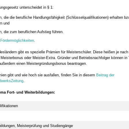
ungsgesetz unterscheidet in § 1:
n, die die berufliche Handlungsfähigkeit (Schlüsselqualifikationen) erhalten b
rn und
n, die zum beruflichen Aufstieg führen.
e
Fördermöglichkeiten
.
desländern gibt es spezielle Prämien für Meisterschüler. Diese heißen je nac
 Meisterbonus oder Meister-Extra. Gründer und Betriebsnachfolger können in 
außerdem einen Meistergründungsbonus beantragen.
ien gibt und wie hoch sie ausfallen, finden Sie in diesem
Beitrag der
werksZeitung
.
ma Fort- und Weiterbildungen:
ifikationen
tbildungen, Meisterprüfung und Studiengänge