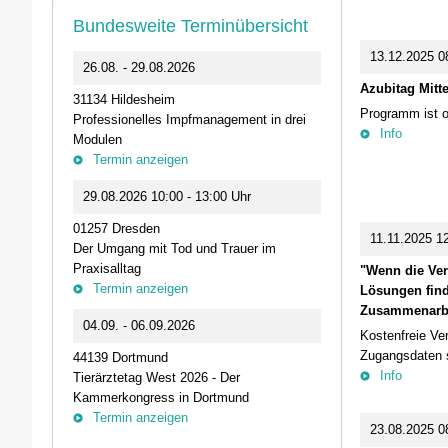
Bundesweite Terminübersicht
13.12.2025 08
0
26.08. - 29.08.2026
11.09.2026 1
Azubitag Mitt
31134 Hildesheim
46562 Voerde
Programm ist o
Professionelles Impfmanagement in drei
Stammtisch der
Info
Modulen
Termin anz
Termin anzeigen
23.09.2026 1
29.08.2026 10:00 - 13:00 Uhr
Live-Online Se
01257 Dresden
IQN: Neue Impu
11.11.2025 12
Der Umgang mit Tod und Trauer im
Fehler passier
Praxisalltag
und die Bede
"Wenn die Ver
Termin anzeigen
Termin anz
Lösungen find
Zusammenarbei
04.09. - 06.09.2026
25.09.2026 1
Kostenfreie Ve
Zugangsdaten s
44139 Dortmund
74405 Gaildorf
Info
Tierärztetag West 2026 - Der
Kleine Pausen
Kammerkongress in Dortmund
Somatische Reg
Termin anzeigen
herausfordernd
23.08.2025 0
Termin anz