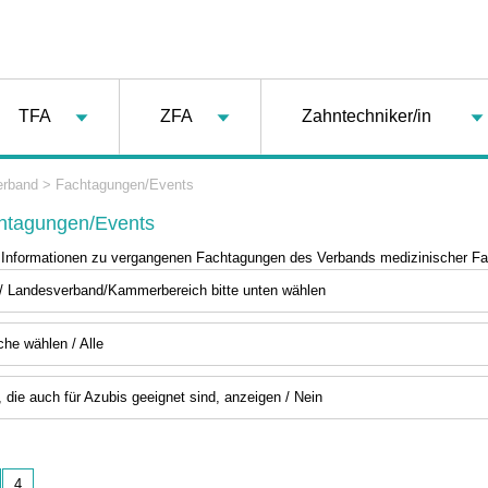
TFA
ZFA
Zahntechniker/in
erband
>
Fachtagungen/Events
chtagungen/Events
e Informationen zu vergangenen Fachtagungen des Verbands medizinischer Fa
/ Landesverband/Kammerbereich bitte unten wählen
che wählen / Alle
 die auch für Azubis geeignet sind, anzeigen / Nein
4