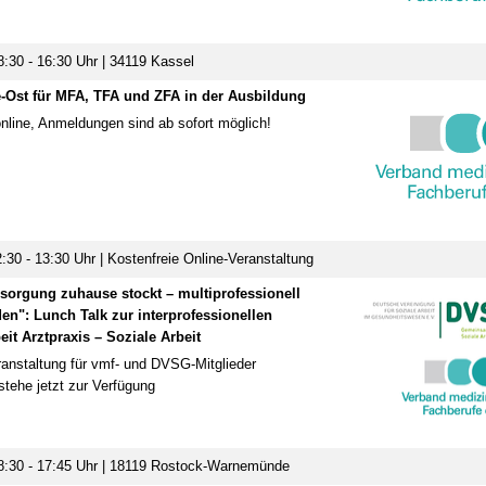
:30 - 16:30 Uhr | 34119 Kassel
9:00 Uhr
16.10. 12:00 Uhr - 17.10.2026 15:30
Uhr
e-Ost für MFA, TFA und ZFA in der Ausbildung
nline, Anmeldungen sind ab sofort möglich!
 Bezirksstelle Kleve/Wesel
70629 Stuttgart
eigen
infotage FACHDENTAL Stuttgart
Termin anzeigen
5:00 - 16:30 Uhr
28.10. - 31.10.2026
minar
lse für den Praxisalltag:
12057 Berlin
:30 - 13:30 Uhr | Kostenfreie Online-Veranstaltung
en – Umgang mit Fehlern
DVG-Vet-Congress 2026
utung von CIRS-NRW
Termin anzeigen
sorgung zuhause stockt – multiprofessionell
eigen
en": Lunch Talk zur interprofessionellen
t Arztpraxis – Soziale Arbeit
8:00 - 20:00 Uhr
ranstaltung für vmf- und DVSG-Mitglieder
tehe jetzt zur Verfügung
 – Große Wirkung
ulation für
e Arbeitstage
8:30 - 17:45 Uhr | 18119 Rostock-Warnemünde
eigen