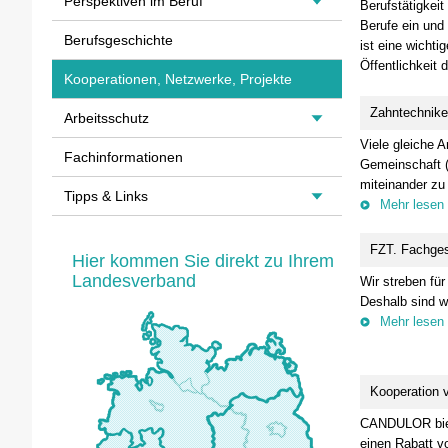
Perspektiven im Beruf
Berufstätigkeit
Berufe ein und
Berufsgeschichte
ist eine wichti
Öffentlichkeit d
Kooperationen, Netzwerke, Projekte
Zahntechnik
Arbeitsschutz
Viele gleiche 
Fachinformationen
Gemeinschaft (
miteinander zu
Tipps & Links
Mehr lesen
FZT. Fachges
Hier kommen Sie direkt zu Ihrem
Landesverband
Wir streben für
Deshalb sind wi
Mehr lesen
Kooperation
CANDULOR biete
einen Rabatt v