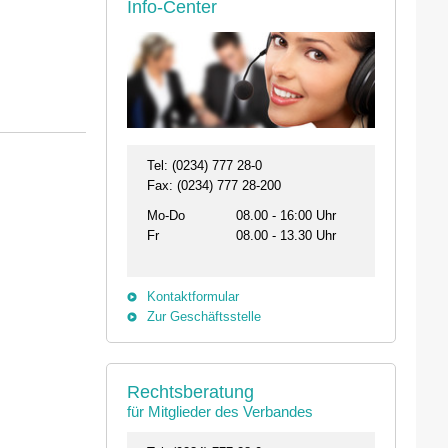
Info-Center
Tel: (0234) 777 28-0
Fax: (0234) 777 28-200
Mo-Do
08.00 - 16:00 Uhr
Fr
08.00 - 13.30 Uhr
Kontaktformular
Zur Geschäftsstelle
26.08. - 29.08.2026
11.09.2026 19:00 
31134 Hildesheim
46562 Voerde
Professionelles Impfmanagement in drei
Stammtisch der Bezi
Rechtsberatung
Modulen
Termin anzeigen
für Mitglieder des Verbandes
Termin anzeigen
23.09.2026 15:00 -