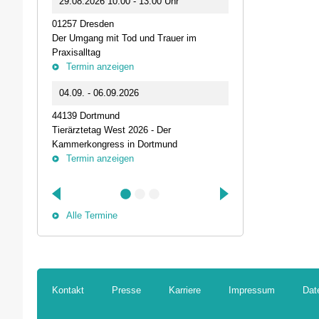
29.08.2026 10:00 - 13:00 Uhr
Live-Online Se
01257 Dresden
IQN: Neue Impu
Der Umgang mit Tod und Trauer im
Fehler passier
Praxisalltag
und die Bede
Termin anzeigen
Termin anz
04.09. - 06.09.2026
25.09.2026 1
44139 Dortmund
74405 Gaildorf
Tierärztetag West 2026 - Der
Kleine Pausen
Kammerkongress in Dortmund
Somatische Reg
Termin anzeigen
herausfordernd
Termin anz
Alle Termine
Kontakt
Presse
Karriere
Impressum
Dat