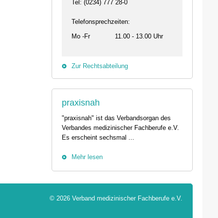
29.08.2026 10:00 - 13:00 Uhr
Tel: (0234) 777 28-0
Live-Online Seminar
01257 Dresden
IQN: Neue Impulse fü
Telefonsprechzeiten:
Der Umgang mit Tod und Trauer im
Fehler passieren – 
Praxisalltag
und die Bedeutung
Mo -Fr
11.00 - 13.00 Uhr
Termin anzeigen
Termin anzeigen
04.09. - 06.09.2026
25.09.2026 18:00 -
Zur Rechtsabteilung
44139 Dortmund
74405 Gaildorf
Tierärztetag West 2026 - Der
Kleine Pausen – Gr
Kammerkongress in Dortmund
Somatische Regulati
praxisnah
Termin anzeigen
herausfordernde Arb
Termin anzeigen
"praxisnah" ist das Verbandsorgan des
Verbandes medizinischer Fachberufe e.V.
Es erscheint sechsmal ...
Mehr lesen
© 2026 Verband medizinischer Fachberufe e.V.