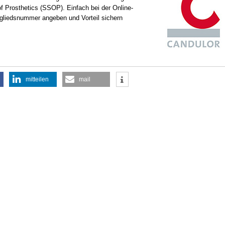
f Prosthetics (SSOP). Einfach bei der Online-
liedsnummer angeben und Vorteil sichern
mitteilen
mail
9:00 Uhr
16.10. 12:00 Uhr - 17.10.2026 15:30
Uhr
 Bezirksstelle Kleve/Wesel
70629 Stuttgart
eigen
infotage FACHDENTAL Stuttgart
Termin anzeigen
5:00 - 16:30 Uhr