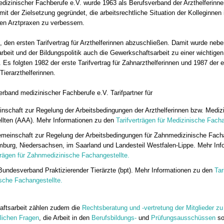
dizinischer Fachberufe e.V. wurde 1963 als Berufsverband der Arzthelferinne
it der Zielsetzung gegründet, die arbeitsrechtliche Situation der Kolleginnen 
en Arztpraxen zu verbessern.
, den ersten Tarifvertrag für Arzthelferinnen abzuschließen. Damit wurde nebe
sarbeit und der Bildungspolitik auch die Gewerkschaftsarbeit zu einer wichtig
Es folgten 1982 der erste Tarifvertrag für Zahnarzthelferinnen und 1987 der e
 Tierarzthelferinnen.
erband medizinischer Fachberufe e.V. Tarifpartner für
nschaft zur Regelung der Arbeitsbedingungen der Arzthelferinnen bzw. Mediz
llten (AAA). Mehr Informationen zu den
Tarifverträgen für Medizinische Facha
emeinschaft zur Regelung der Arbeitsbedingungen für Zahnmedizinische Fach
mburg, Niedersachsen, im Saarland und Landesteil Westfalen-Lippe. Mehr Inf
trägen für Zahnmedizinische Fachangestellte.
Bundesverband Praktizierender Tierärzte (bpt). Mehr Informationen zu den
Tar
sche Fachangestellte.
aftsarbeit zählen zudem die
Rechtsberatung und -vertretung der Mitglieder zu 
tlichen Fragen
, die Arbeit in den
Berufsbildungs-
und
Prüfungsausschüssen
so