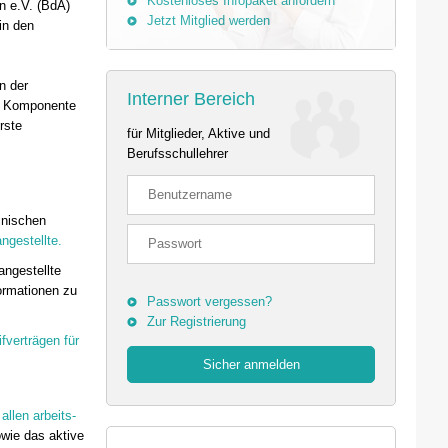
Kostenloses Infopaket anfordern
n e.V. (BdA)
Jetzt Mitglied werden
in den
n der
Interner Bereich
en Komponente
rste
für Mitglieder, Aktive und
Berufsschullehrer
inischen
ngestellte.
angestellte
ormationen zu
Passwort vergessen?
Zur Registrierung
ifverträgen für
allen arbeits-
wie das aktive