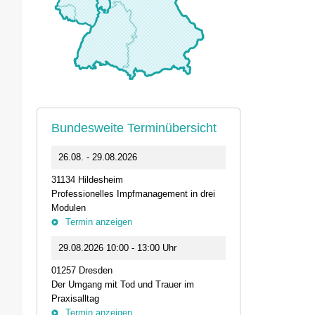
Bundesweite Terminübersicht
0
26.08. - 29.08.2026
11.09.2026 1
31134 Hildesheim
46562 Voerde
Professionelles Impfmanagement in drei
Stammtisch der
Modulen
Termin anz
Termin anzeigen
23.09.2026 1
29.08.2026 10:00 - 13:00 Uhr
Live-Online Se
01257 Dresden
IQN: Neue Impu
Der Umgang mit Tod und Trauer im
Fehler passier
Praxisalltag
und die Bede
Termin anzeigen
Termin anz