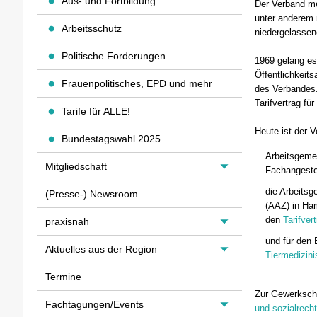
Aus- und Fortbildung
Der Verband me
unter anderem m
Arbeitsschutz
niedergelassen
Politische Forderungen
1969 gelang es
Öffentlichkeit
Frauenpolitisches, EPD und mehr
des Verbandes. 
Tarifvertrag für
Tarife für ALLE!
Heute ist der V
Bundestagswahl 2025
Arbeitsgemei
Mitgliedschaft
Fachangeste
die Arbeitsg
(Presse-) Newsroom
(AAZ) in Ha
den
Tarifver
praxisnah
und für den 
Aktuelles aus der Region
Tiermedizini
Termine
Zur Gewerksch
Fachtagungen/Events
und sozialrech