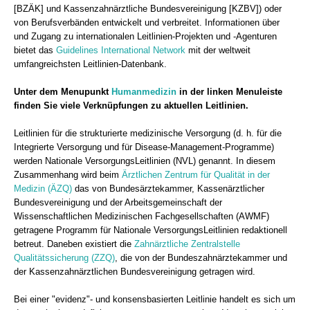
[BZÄK] und Kassenzahnärztliche Bundesvereinigung [KZBV]) oder
von Berufsverbänden entwickelt und verbreitet. Informationen über
und Zugang zu internationalen Leitlinien-Projekten und -Agenturen
bietet das
Guidelines International Network
mit der weltweit
umfangreichsten Leitlinien-Datenbank.
Unter dem Menupunkt
Humanmedizin
in der linken Menuleiste
finden Sie viele Verknüpfungen zu aktuellen Leitlinien.
Leitlinien für die strukturierte medizinische Versorgung (d. h. für die
Integrierte Versorgung und für Disease-Management-Programme)
werden Nationale VersorgungsLeitlinien (NVL) genannt. In diesem
Zusammenhang wird beim
Ärztlichen Zentrum für Qualität in der
Medizin (ÄZQ)
das von Bundesärztekammer, Kassenärztlicher
Bundesvereinigung und der Arbeitsgemeinschaft der
Wissenschaftlichen Medizinischen Fachgesellschaften (AWMF)
getragene Programm für Nationale VersorgungsLeitlinien redaktionell
betreut. Daneben existiert die
Zahnärztliche Zentralstelle
Qualitätssicherung (ZZQ)
, die von der Bundeszahnärztekammer und
der Kassenzahnärztlichen Bundesvereinigung getragen wird.
Bei einer "evidenz"- und konsensbasierten Leitlinie handelt es sich um