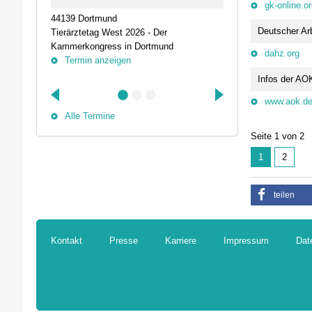
gk-online.o
44139 Dortmund
74405 Gaildorf
Deutscher Arb
Tierärztetag West 2026 - Der
Kleine Pausen
Kammerkongress in Dortmund
Somatische Reg
dahz.org
Termin anzeigen
herausfordernd
Termin anz
Infos der AO
www.aok.d
Alle Termine
Seite 1 von 2
1
2
teilen
Kontakt
Presse
Karriere
Impressum
Dat