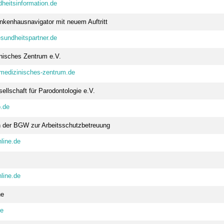
heitsinformation.de
nkenhausnavigator mit neuem Auftritt
sundheitspartner.de
nisches Zentrum e.V.
medizinisches-zentrum.de
llschaft für Parodontologie e.V.
.de
n der BGW zur Arbeitsschutzbetreuung
line.de
line.de
he
de