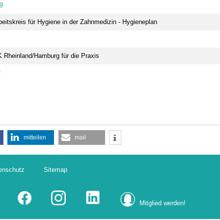
rg
eitskreis für Hygiene in der Zahnmedizin - Hygieneplan
 – Große Wirkung
ulation für
e Arbeitstage
eigen
K Rheinland/Hamburg für die Praxis
e
mitteilen
mail
enschutz
Sitemap
Mitglied werden!