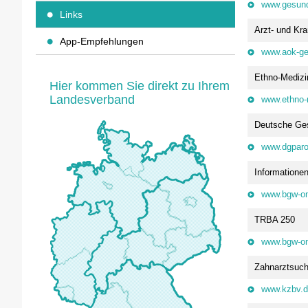
www.gesund
Links
Arzt- und Kra
App-Empfehlungen
www.aok-ge
Ethno-Medizi
Hier kommen Sie direkt zu Ihrem
Landesverband
www.ethno-
Deutsche Gese
www.dgparo
Informatione
www.bgw-on
TRBA 250
www.bgw-on
Zahnarztsuc
www.kzbv.