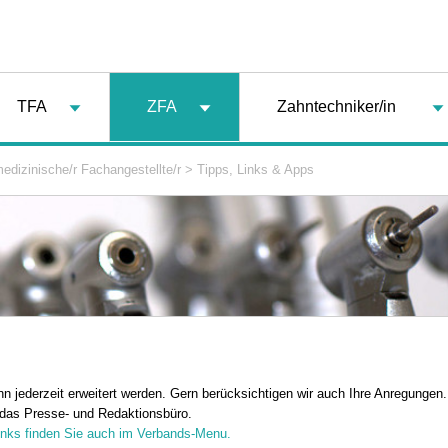
TFA
ZFA
Zahntechniker/in
edizinische/r Fachangestellte/r
>
Tipps, Links & Apps
nn jederzeit erweitert werden. Gern berücksichtigen wir auch Ihre Anregungen
das Presse- und Redaktionsbüro.
Links finden Sie auch im Verbands-Menu.