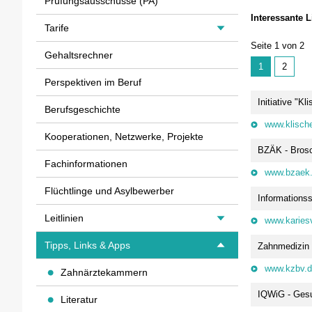
Prüfungsausschüsse (PA)
Interessante 
Tarife
Seite 1 von 2
Gehaltsrechner
1
2
Perspektiven im Beruf
Initiative "Kl
Berufsgeschichte
www.klische
Kooperationen, Netzwerke, Projekte
BZÄK - Brosc
Fachinformationen
www.bzaek
Flüchtlinge und Asylbewerber
Informationss
Leitlinien
www.karies
Tipps, Links & Apps
Zahnmedizin 
www.kzbv.
Zahnärztekammern
IQWiG - Gesu
Literatur