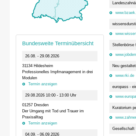
Landeszahnä
www.bzaek
wissensdurst
www.wissen
Bundesweite Terminübersicht
Stellenbörse
www.jobden
0
26.08. - 29.08.2026
11.09.2026 1
Neu gestalte
31134 Hildesheim
46562 Voerde
Professionelles Impfmanagement in drei
Stammtisch der
www.rki.de
Modulen
Termin anz
Termin anzeigen
europass - e
23.09.2026 1
29.08.2026 10:00 - 13:00 Uhr
www.europa
Live-Online Se
01257 Dresden
IQN: Neue Impu
Kuratorium p
Der Umgang mit Tod und Trauer im
Fehler passier
Praxisalltag
und die Bede
www.zahner
Termin anzeigen
Termin anz
Gesellschaft 
04.09. - 06.09.2026
25.09.2026 1