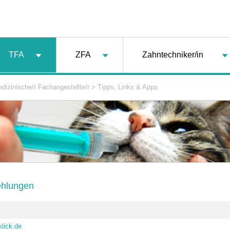
TFA
ZFA
Zahntechniker/in
dizinische/r Fachangestellte/r
>
Tipps, Links & Apps
hlungen
lick.de