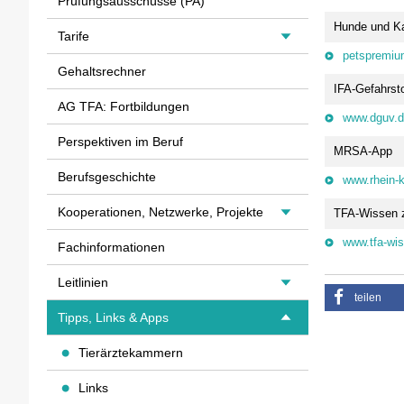
Prüfungsausschüsse (PA)
Hunde und K
Tarife
petspremiu
Gehaltsrechner
IFA-Gefahrst
AG TFA: Fortbildungen
www.dguv.
Perspektiven im Beruf
MRSA-App
Berufsgeschichte
www.rhein-k
Kooperationen, Netzwerke, Projekte
TFA-Wissen z
www.tfa-wi
Fachinformationen
Leitlinien
teilen
Tipps, Links & Apps
Tierärztekammern
Links