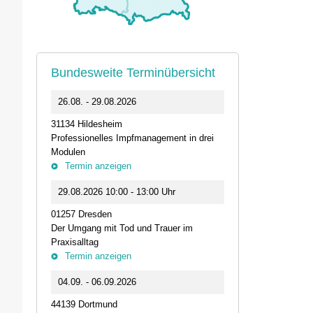
Bundesweite Terminübersicht
0
26.08. - 29.08.2026
11.09.2026 1
31134 Hildesheim
46562 Voerde
Professionelles Impfmanagement in drei
Stammtisch der
Modulen
Termin anz
Termin anzeigen
23.09.2026 1
29.08.2026 10:00 - 13:00 Uhr
Live-Online Se
01257 Dresden
IQN: Neue Impu
Der Umgang mit Tod und Trauer im
Fehler passier
Praxisalltag
und die Bede
Termin anzeigen
Termin anz
04.09. - 06.09.2026
25.09.2026 1
44139 Dortmund
74405 Gaildorf