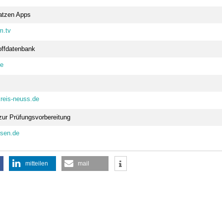
atzen Apps
m.tv
offdatenbank
de
reis-neuss.de
ur Prüfungsvorbereitung
ssen.de
mitteilen
mail