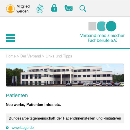
Mitglied
werden!
Home
>
Der Verband
>
Links und Tipps
Patienten
Netzwerke, Patienten-Infos etc.
Bundesarbeitsgemeinschaft der PatientInnenstellen und -Initiativen
www.bagp.de