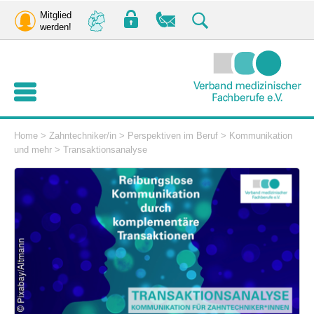
Mitglied
werden!
Home
>
Zahntechniker/in
>
Perspektiven im Beruf
>
Kommunikation
und mehr
>
Transaktionsanalyse