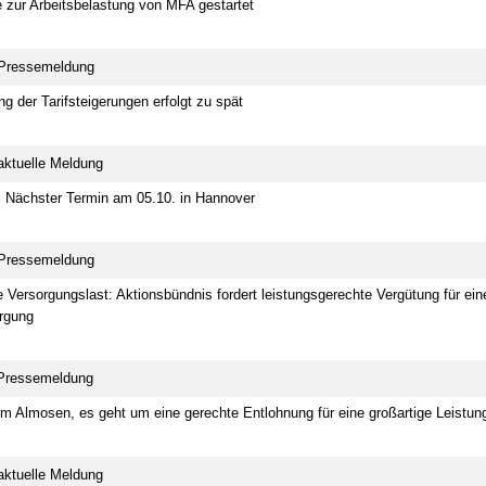
Termin anzeigen
 zur Arbeitsbelastung von MFA gestartet
5:00 - 16:30 Uhr
28.10. - 31.10.2026
minar
 Pressemeldung
lse für den Praxisalltag:
12057 Berlin
en – Umgang mit Fehlern
DVG-Vet-Congress 2026
g der Tarifsteigerungen erfolgt zu spät
utung von CIRS-NRW
Termin anzeigen
eigen
aktuelle Meldung
8:00 - 20:00 Uhr
: Nächster Termin am 05.10. in Hannover
 – Große Wirkung
 Pressemeldung
ulation für
e Arbeitstage
e Versorgungslast: Aktionsbündnis fordert leistungsgerechte Vergütung für ein
eigen
rgung
 Pressemeldung
um Almosen, es geht um eine gerechte Entlohnung für eine großartige Leistun
aktuelle Meldung