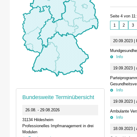
Seite 4 von 11:
1
2
3
20.09.2023 |
Mundgesundhei
Info
19.09.2023 | 
Parteiprogramm
Gesundheitsve
Info
Bundesweite Terminübersicht
19.09.2023 | 
0
26.08. - 29.08.2026
11.09.2026 1
Ambulante Vers
Info
31134 Hildesheim
46562 Voerde
Professionelles Impfmanagement in drei
Stammtisch der
18.09.2023 | 
Modulen
Termin anz