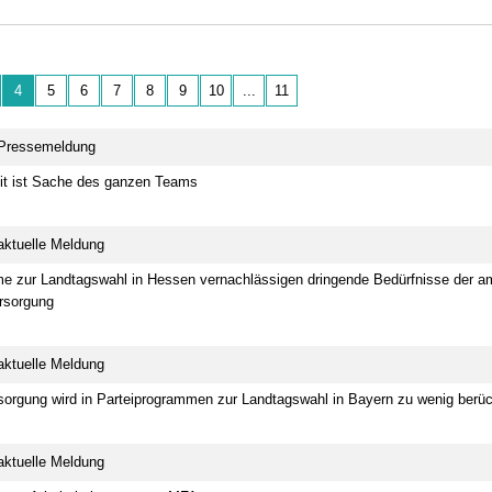
4
5
6
7
8
9
10
...
11
 Pressemeldung
t ist Sache des ganzen Teams
aktuelle Meldung
e zur Landtagswahl in Hessen vernachlässigen dringende Bedürfnisse der a
rsorgung
aktuelle Meldung
9:00 Uhr
16.10. 12:00 Uhr - 17.10.2026 15:30
orgung wird in Parteiprogrammen zur Landtagswahl in Bayern zu wenig berüc
Uhr
 Bezirksstelle Kleve/Wesel
70629 Stuttgart
aktuelle Meldung
eigen
infotage FACHDENTAL Stuttgart