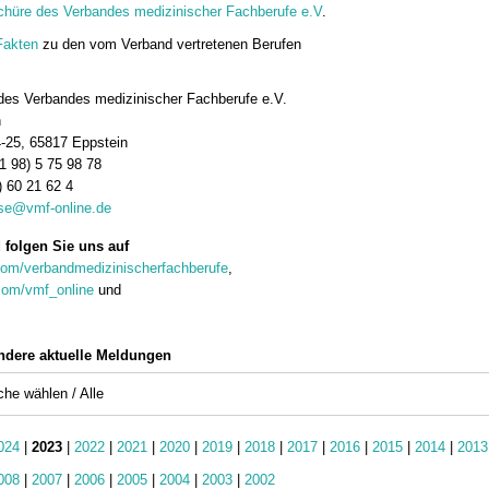
chüre des Verbandes medizinischer Fachberufe e.V
.
Fakten
zu den vom Verband vertretenen Berufen
des Verbandes medizinischer Fachberufe e.V.
h
4-25, 65817 Eppstein
61 98) 5 75 98 78
) 60 21 62 4
se@vmf-online.de
folgen Sie uns auf
om/verbandmedizinischerfachberufe
,
com/vmf_online
und
ndere aktuelle Meldungen
che wählen / Alle
024
|
2023
|
2022
|
2021
|
2020
|
2019
|
2018
|
2017
|
2016
|
2015
|
2014
|
2013
008
|
2007
|
2006
|
2005
|
2004
|
2003
|
2002