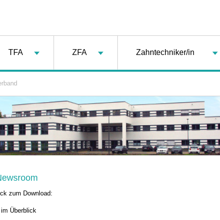
TFA
ZFA
Zahntechniker/in
erband
 Newsroom
lick zum Download:
im Überblick