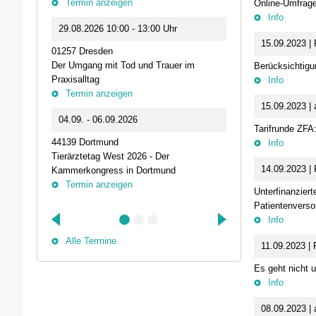
Termin anzeigen
Online-Umfrage
23.09.2026 1
Info
29.08.2026 10:00 - 13:00 Uhr
Live-Online Se
15.09.2023 |
01257 Dresden
IQN: Neue Impu
Der Umgang mit Tod und Trauer im
Fehler passier
Berücksichtigun
Praxisalltag
und die Bede
Info
Termin anzeigen
Termin anz
15.09.2023 | 
04.09. - 06.09.2026
25.09.2026 1
Tarifrunde ZFA
44139 Dortmund
74405 Gaildorf
Info
Tierärztetag West 2026 - Der
Kleine Pausen
14.09.2023 |
Kammerkongress in Dortmund
Somatische Reg
Termin anzeigen
herausfordernd
Unterfinanziert
Termin anz
Patientenverso
Info
Alle Termine
11.09.2023 |
Es geht nicht 
Info
08.09.2023 | 