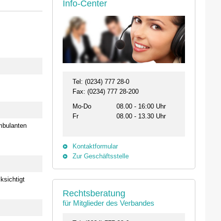
Info-Center
Tel: (0234) 777 28-0
Fax: (0234) 777 28-200
Mo-Do
08.00 - 16:00 Uhr
Fr
08.00 - 13.30 Uhr
mbulanten
Kontaktformular
Zur Geschäftsstelle
26.08. - 29.08.2026
11.09.2026 19:00 
ksichtigt
Rechtsberatung
31134 Hildesheim
46562 Voerde
für Mitglieder des Verbandes
Professionelles Impfmanagement in drei
Stammtisch der Bezi
Modulen
Termin anzeigen