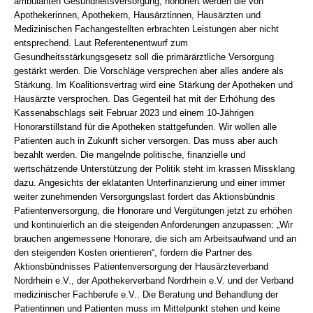
ambulanten Gesundheitsversorgung, honoriert werden die von
Apothekerinnen, Apothekern, Hausärztinnen, Hausärzten und
Medizinischen Fachangestellten erbrachten Leistungen aber nicht
entsprechend. Laut Referentenentwurf zum
Gesundheitsstärkungsgesetz soll die primärärztliche Versorgung
gestärkt werden. Die Vorschläge versprechen aber alles andere als
Stärkung. Im Koalitionsvertrag wird eine Stärkung der Apotheken und
Hausärzte versprochen. Das Gegenteil hat mit der Erhöhung des
Kassenabschlags seit Februar 2023 und einem 10-Jährigen
Honorarstillstand für die Apotheken stattgefunden. Wir wollen alle
Patienten auch in Zukunft sicher versorgen. Das muss aber auch
bezahlt werden. Die mangelnde politische, finanzielle und
wertschätzende Unterstützung der Politik steht im krassen Missklang
dazu. Angesichts der eklatanten Unterfinanzierung und einer immer
weiter zunehmenden Versorgungslast fordert das Aktionsbündnis
Patientenversorgung, die Honorare und Vergütungen jetzt zu erhöhen
und kontinuierlich an die steigenden Anforderungen anzupassen: „Wir
brauchen angemessene Honorare, die sich am Arbeitsaufwand und an
den steigenden Kosten orientieren“, fordern die Partner des
Aktionsbündnisses Patientenversorgung der Hausärzteverband
Nordrhein e.V., der Apothekerverband Nordrhein e.V. und der Verband
medizinischer Fachberufe e.V.. Die Beratung und Behandlung der
Patientinnen und Patienten muss im Mittelpunkt stehen und keine