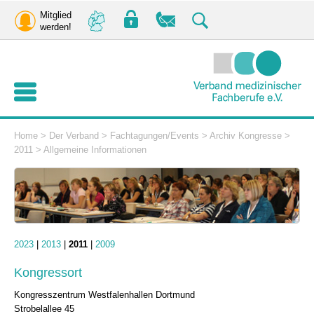
Mitglied
werden!
Home
>
Der Verband
>
Fachtagungen/Events
>
Archiv Kongresse
>
2011
>
Allgemeine Informationen
2023
|
2013
|
2011
|
2009
Kongressort
Kongresszentrum Westfalenhallen Dortmund
Strobelallee 45