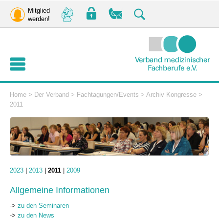
Mitglied
werden!
Home
>
Der Verband
>
Fachtagungen/Events
>
Archiv Kongresse
>
2011
2023
|
2013
|
2011
|
2009
Allgemeine Informationen
->
zu den Seminaren
->
zu den News