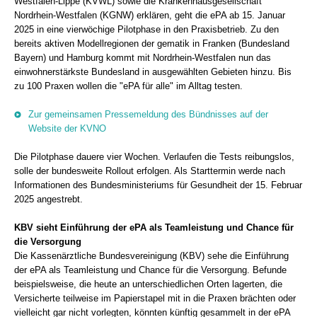
Westfalen-Lippe (KVWL) sowie die Krankenhausgesellschaft
Nordrhein-Westfalen (KGNW) erklären, geht die ePA ab 15. Januar
2025 in eine vierwöchige Pilotphase in den Praxisbetrieb. Zu den
bereits aktiven Modellregionen der gematik in Franken (Bundesland
Bayern) und Hamburg kommt mit Nordrhein-Westfalen nun das
einwohnerstärkste Bundesland in ausgewählten Gebieten hinzu. Bis
zu 100 Praxen wollen die "ePA für alle" im Alltag testen.
Zur gemeinsamen Pressemeldung des Bündnisses auf der
Website der KVNO
Die Pilotphase dauere vier Wochen. Verlaufen die Tests reibungslos,
solle der bundesweite Rollout erfolgen. Als Starttermin werde nach
Informationen des Bundesministeriums für Gesundheit der 15. Februar
2025 angestrebt.
KBV sieht Einführung der ePA als Teamleistung und Chance für
die Versorgung
Die Kassenärztliche Bundesvereinigung (KBV) sehe die Einführung
der ePA als Teamleistung und Chance für die Versorgung. Befunde
beispielsweise, die heute an unterschiedlichen Orten lagerten, die
Versicherte teilweise im Papierstapel mit in die Praxen brächten oder
vielleicht gar nicht vorlegten, könnten künftig gesammelt in der ePA