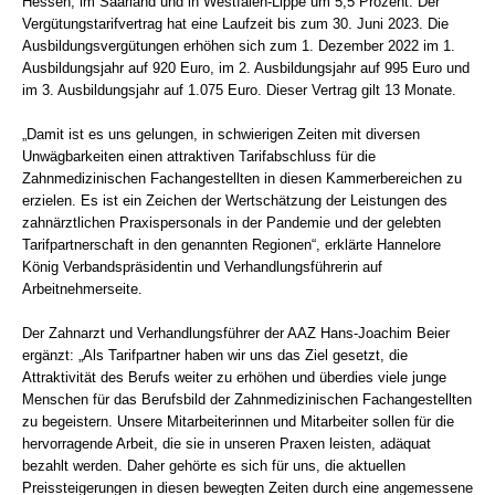
Hessen, im Saarland und in Westfalen-Lippe um 5,5 Prozent. Der
Vergütungstarifvertrag hat eine Laufzeit bis zum 30. Juni 2023. Die
Ausbildungsvergütungen erhöhen sich zum 1. Dezember 2022 im 1.
Ausbildungsjahr auf 920 Euro, im 2. Ausbildungsjahr auf 995 Euro und
im 3. Ausbildungsjahr auf 1.075 Euro. Dieser Vertrag gilt 13 Monate.
„Damit ist es uns gelungen, in schwierigen Zeiten mit diversen
Unwägbarkeiten einen attraktiven Tarifabschluss für die
Zahnmedizinischen Fachangestellten in diesen Kammerbereichen zu
erzielen. Es ist ein Zeichen der Wertschätzung der Leistungen des
zahnärztlichen Praxispersonals in der Pandemie und der gelebten
Tarifpartnerschaft in den genannten Regionen“, erklärte Hannelore
König Verbandspräsidentin und Verhandlungsführerin auf
Arbeitnehmerseite.
Der Zahnarzt und Verhandlungsführer der AAZ Hans-Joachim Beier
ergänzt: „Als Tarifpartner haben wir uns das Ziel gesetzt, die
Attraktivität des Berufs weiter zu erhöhen und überdies viele junge
Menschen für das Berufsbild der Zahnmedizinischen Fachangestellten
zu begeistern. Unsere Mitarbeiterinnen und Mitarbeiter sollen für die
hervorragende Arbeit, die sie in unseren Praxen leisten, adäquat
bezahlt werden. Daher gehörte es sich für uns, die aktuellen
Preissteigerungen in diesen bewegten Zeiten durch eine angemessene