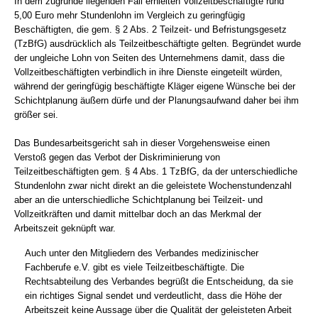
In dem zugrunde liegenden Fall erhielten Vollzeitbeschäftigte rund
5,00 Euro mehr Stundenlohn im Vergleich zu geringfügig
Beschäftigten, die gem. § 2 Abs. 2 Teilzeit- und Befristungsgesetz
(TzBfG) ausdrücklich als Teilzeitbeschäftigte gelten. Begründet wurde
der ungleiche Lohn von Seiten des Unternehmens damit, dass die
Vollzeitbeschäftigten verbindlich in ihre Dienste eingeteilt würden,
während der geringfügig beschäftigte Kläger eigene Wünsche bei der
Schichtplanung äußern dürfe und der Planungsaufwand daher bei ihm
größer sei.
Das Bundesarbeitsgericht sah in dieser Vorgehensweise einen
Verstoß gegen das Verbot der Diskriminierung von
Teilzeitbeschäftigten gem. § 4 Abs. 1 TzBfG, da der unterschiedliche
Stundenlohn zwar nicht direkt an die geleistete Wochenstundenzahl
aber an die unterschiedliche Schichtplanung bei Teilzeit- und
Vollzeitkräften und damit mittelbar doch an das Merkmal der
Arbeitszeit geknüpft war.
Auch unter den Mitgliedern des Verbandes medizinischer
Fachberufe e.V. gibt es viele Teilzeitbeschäftigte. Die
Rechtsabteilung des Verbandes begrüßt die Entscheidung, da sie
ein richtiges Signal sendet und verdeutlicht, dass die Höhe der
Arbeitszeit keine Aussage über die Qualität der geleisteten Arbeit