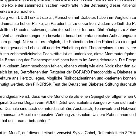
die Rolle der zahnmedizinischen Fachkräfte in der Betreuung dieser Patient
merksam zu machen.
rburg vom BDDH erklärt dazu: „Menschen mit Diabetes haben im Vergleich zu
 dreimal so hohes Risiko, an Parodontitis zu erkranken. Zudem verläuft die Pa
telltem Diabetes schwerer, schreitet schneller fort und führt häufiger zu Zahn
n Verhaltensänderungen zu bewirken, bedarf es umfangreicher Aufklärungsarbei
am gefragt. Nur so ist es möglich, die Patientin oder den Patient zu einer gu
inen gesunden Lebensstil und der Einhaltung des Therapieplans zu motiviere
durch zahnmedizinische Fachkräfte ist es undenkbar, diese Mammutaufgabe 
die Betreuung der Diabetespatient*innen bereits im Anmeldebereich. Die Frage
f in keinem Anamnesebogen fehlen, ebenso wenig wie eine Notiz über den ak
freich ist es, Betroffenen den Ratgeber der DGPARO Parodontitis & Diabetes
Lektüre ans Herz zu legen. Mögliche Risikopatientinnen und -patienten können 
utigt werden, den FINDRISK Test der Deutschen Diabetes Stiftung durchzuf
 Grundgedanke ist, dass wir die Mundhöhle als einen Spiegel der allgemeinen
rgänzt Sabrina Dogan vom VDDH. „Stoffwechselerkrankungen wirken sich auf
. Deshalb sind auch der interdisziplinäre Austausch, Teamwork und Netzwer
emeinsame Arbeit eine positive Wirkung zu erzielen. Unsere Patientinnen und
 Teil des Teams betrachten.“
t im Mund“, auf diesen Leitsatz verweist Sylvia Gabel, Referatsleiterin ZFA 