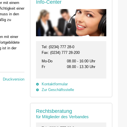
Info-Center
er mit einem
chtigkeit einer
 muss in den
äßig zu
n mit einer
fortgebildete
Tel: (0234) 777 28-0
ist in der
Fax: (0234) 777 28-200
Mo-Do
08.00 - 16:00 Uhr
Fr
08.00 - 13.30 Uhr
Druckversion
Kontaktformular
Zur Geschäftsstelle
26.08. - 29.08.2026
11.09.2026 19:00 
Rechtsberatung
31134 Hildesheim
46562 Voerde
für Mitglieder des Verbandes
Professionelles Impfmanagement in drei
Stammtisch der Bezi
Modulen
Termin anzeigen