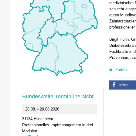
medizinischer F
schlecht einge
guten Mundhygi
Zahnarztpraxen
professioneller
Birgit Hühn, G
Diabeteserkrank
Fachkräfte in 
Prävention, auc
Zurück
teilen
Bundesweite Terminübersicht
0
26.08. - 29.08.2026
11.09.2026 1
31134 Hildesheim
46562 Voerde
Professionelles Impfmanagement in drei
Stammtisch der
Modulen
Termin anz