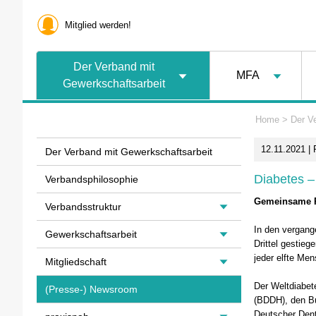
Mitglied werden!
Der Verband mit
MFA
Gewerkschaftsarbeit
Home
>
Der V
12.11.2021 |
Der Verband mit Gewerkschaftsarbeit
Diabetes –
Verbandsphilosophie
Gemeinsame P
Verbandsstruktur
In den vergang
Gewerkschaftsarbeit
Drittel gestieg
jeder elfte Me
Mitgliedschaft
Der Weltdiabet
(Presse-) Newsroom
(BDDH), den Bu
Deutscher Dent