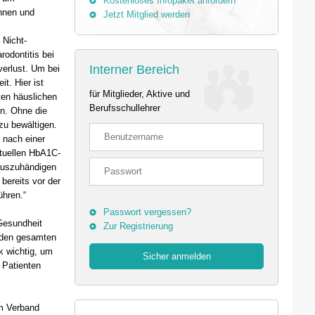
Kostenloses Infopaket anfordern
innen und
Jetzt Mitglied werden
 Nicht-
rodontitis bei
Interner Bereich
verlust. Um bei
t. Hier ist
für Mitglieder, Aktive und
ten häuslichen
Berufsschullehrer
n. Ohne die
zu bewältigen.
 nach einer
tuellen HbA1C-
 auszuhändigen
bereits vor der
ühren.“
Passwort vergessen?
 Gesundheit
Zur Registrierung
 den gesamten
k wichtig, um
 Patienten
im Verband