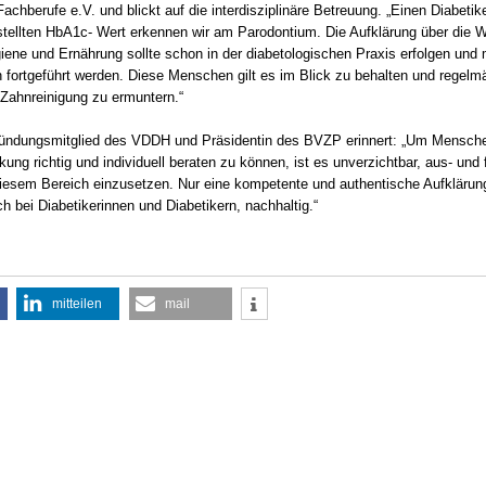
achberufe e.V. und blickt auf die interdisziplinäre Betreuung. „Einen Diabetik
stellten HbA1c- Wert erkennen wir am Parodontium. Die Aufklärung über die Wi
ene und Ernährung sollte schon in der diabetologischen Praxis erfolgen und
 fortgeführt werden. Diese Menschen gilt es im Blick zu behalten und regelm
 Zahnreinigung zu ermuntern.“
ründungsmitglied des VDDH und Präsidentin des BVZP erinnert: „Um Mensche
ung richtig und individuell beraten zu können, ist es unverzichtbar, aus- und 
diesem Bereich einzusetzen. Nur eine kompetente und authentische Aufklärung 
h bei Diabetikerinnen und Diabetikern, nachhaltig.“
mitteilen
mail
9:00 Uhr
16.10. 12:00 Uhr - 17.10.2026 15:30
Uhr
 Bezirksstelle Kleve/Wesel
70629 Stuttgart
eigen
infotage FACHDENTAL Stuttgart