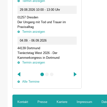
Termin anzeigen
23.09.2026 1
29.08.2026 10:00 - 13:00 Uhr
Live-Online Se
01257 Dresden
IQN: Neue Impu
Der Umgang mit Tod und Trauer im
Fehler passier
Praxisalltag
und die Bede
Termin anzeigen
Termin anz
04.09. - 06.09.2026
25.09.2026 1
44139 Dortmund
74405 Gaildorf
Tierärztetag West 2026 - Der
Kleine Pausen
Kammerkongress in Dortmund
Somatische Reg
Termin anzeigen
herausfordernd
Termin anz
Alle Termine
Kontakt
Presse
Karriere
Impressum
Dat