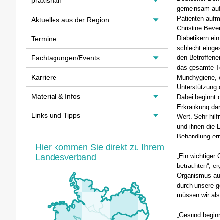
praxisnah
gemeinsam auf 
Patienten auf
Aktuelles aus der Region
Christine Beve
Diabetikern ein
Termine
schlecht einges
Fachtagungen/Events
den Betroffene
das gesamte Te
Karriere
Mundhygiene, e
Unterstützung 
Material & Infos
Dabei beginnt 
Erkrankung dar
Links und Tipps
Wert. Sehr hil
und ihnen die 
Behandlung erm
Hier kommen Sie direkt zu Ihrem
Landesverband
„Ein wichtiger
betrachten“, e
Organismus aus
durch unsere g
müssen wir als
„Gesund beginn