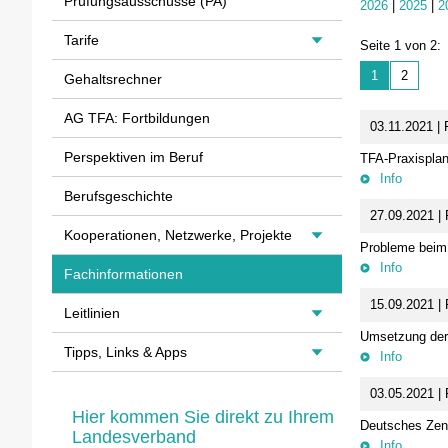
Prüfungsausschüsse (PA)
2026
|
2025
|
2
Tarife
Seite 1 von 2:
1
2
Gehaltsrechner
AG TFA: Fortbildungen
03.11.2021 | 
Perspektiven im Beruf
TFA-Praxisplan
Info
Berufsgeschichte
27.09.2021 | 
Kooperationen, Netzwerke, Projekte
Probleme beim
Info
Fachinformationen
15.09.2021 | 
Leitlinien
Umsetzung der 
Tipps, Links & Apps
Info
03.05.2021 | 
Hier kommen Sie direkt zu Ihrem
Deutsches Zen
Landesverband
Info