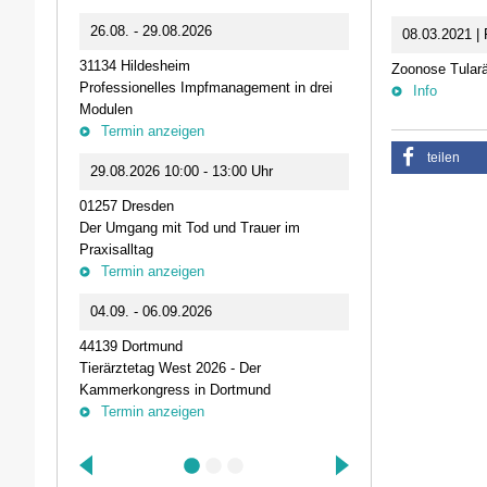
0
26.08. - 29.08.2026
11.09.2026 1
08.03.2021 | 
31134 Hildesheim
46562 Voerde
Zoonose Tular
Professionelles Impfmanagement in drei
Stammtisch der
Info
Modulen
Termin anz
Termin anzeigen
23.09.2026 1
teilen
29.08.2026 10:00 - 13:00 Uhr
Live-Online Se
01257 Dresden
IQN: Neue Impu
Der Umgang mit Tod und Trauer im
Fehler passier
Praxisalltag
und die Bede
Termin anzeigen
Termin anz
04.09. - 06.09.2026
25.09.2026 1
44139 Dortmund
74405 Gaildorf
Tierärztetag West 2026 - Der
Kleine Pausen
Kammerkongress in Dortmund
Somatische Reg
Termin anzeigen
herausfordernd
Termin anz