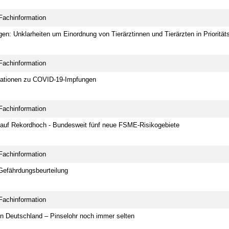
Fachinformation
en: Unklarheiten um Einordnung von Tierärztinnen und Tierärzten in Priorität
Fachinformation
mationen zu COVID-19-Impfungen
Fachinformation
auf Rekordhoch - Bundesweit fünf neue FSME-Risikogebiete
Fachinformation
Gefährdungsbeurteilung
Fachinformation
n Deutschland – Pinselohr noch immer selten