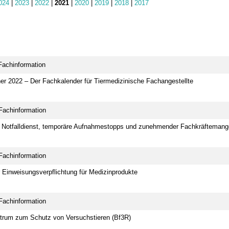
024
|
2023
|
2022
|
2021
|
2020
|
2019
|
2018
|
2017
Fachinformation
er 2022 – Der Fachkalender für Tiermedizinische Fachangestellte
Fachinformation
 Notfalldienst, temporäre Aufnahmestopps und zunehmender Fachkräftemang
Fachinformation
Einweisungsverpflichtung für Medizinprodukte
Fachinformation
trum zum Schutz von Versuchstieren (Bf3R)