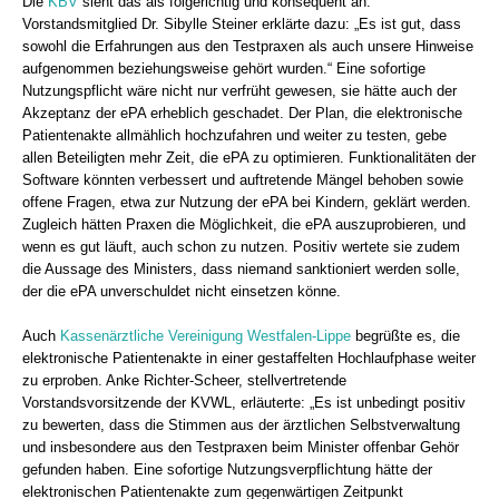
Die
KBV
sieht das als folgerichtig und konsequent an.
Vorstandsmitglied Dr. Sibylle Steiner erklärte dazu: „Es ist gut, dass
sowohl die Erfahrungen aus den Testpraxen als auch unsere Hinweise
aufgenommen beziehungsweise gehört wurden.“ Eine sofortige
Nutzungspflicht wäre nicht nur verfrüht gewesen, sie hätte auch der
Akzeptanz der ePA erheblich geschadet. Der Plan, die elektronische
Patientenakte allmählich hochzufahren und weiter zu testen, gebe
allen Beteiligten mehr Zeit, die ePA zu optimieren. Funktionalitäten der
Software könnten verbessert und auftretende Mängel behoben sowie
offene Fragen, etwa zur Nutzung der ePA bei Kindern, geklärt werden.
Zugleich hätten Praxen die Möglichkeit, die ePA auszuprobieren, und
wenn es gut läuft, auch schon zu nutzen. Positiv wertete sie zudem
die Aussage des Ministers, dass niemand sanktioniert werden solle,
der die ePA unverschuldet nicht einsetzen könne.
Auch
Kassenärztliche Vereinigung Westfalen-Lippe
begrüßte es, die
elektronische Patientenakte in einer gestaffelten Hochlaufphase weiter
zu erproben. Anke Richter-Scheer, stellvertretende
Vorstandsvorsitzende der KVWL, erläuterte: „Es ist unbedingt positiv
zu bewerten, dass die Stimmen aus der ärztlichen Selbstverwaltung
und insbesondere aus den Testpraxen beim Minister offenbar Gehör
gefunden haben. Eine sofortige Nutzungsverpflichtung hätte der
elektronischen Patientenakte zum gegenwärtigen Zeitpunkt