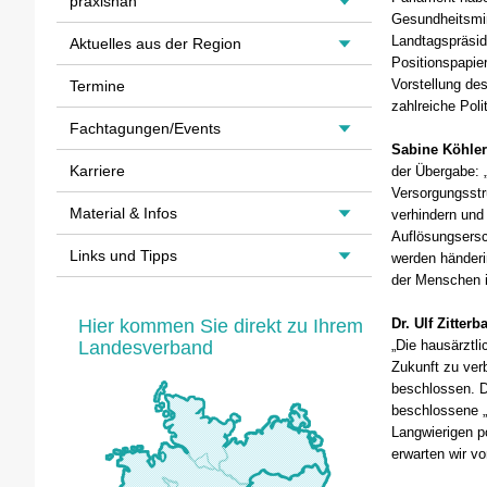
praxisnah
Gesundheitsmin
Landtagspräsid
Aktuelles aus der Region
Positionspapi
Vorstellung de
Termine
zahlreiche Poli
Fachtagungen/Events
Sabine Köhler
Karriere
der Übergabe: 
Versorgungsstr
Material & Infos
verhindern und
Auflösungsersc
Links und Tipps
werden händeri
der Menschen i
Hier kommen Sie direkt zu Ihrem
Dr. Ulf Zitterba
Landesverband
„Die hausärztli
Zukunft zu ver
beschlossen. Di
beschlossene „
Langwierigen 
erwarten wir v