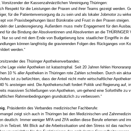
, Vorsitzender der Kassenzahnärztlichen Vereinigung Thüringen:
ch Respekt für die Leistungen der Praxen und ihrer Teams gezeigt werden. Ge
iger, für die Patientenversorgung da zu sein und als lokaler Jobmotor zu wirk
zept von Praxisbegehungen lässt Bürokratie und Frust in den Praxen steigen.
andeln der Landesregierung. Außerdem muss mehr Engagement für den Ausbau
und für die Bindung der Absolventinnen und Absolventen an die THÜRINGER 
. Nur so und mit dem Ende von Budgetierung bzw. staatlicher Eingriffe in die
ndlungen können langfristig die gravierenden Folgen des Rückganges von Ko
ildert werden.“
Vorsitzender des Thüringer Apothekenverbandes:
liche Lage vieler Apotheken ist katastrophal. Seit 20 Jahren fehlen Honorara
hen 10 % aller Apotheken in Thüringen rote Zahlen schreiben. Durch ein aktue
ofes ist zu befürchten, dass der Anteil nicht mehr wirtschaftlicher Apotheke
40 % ansteigen wird. Die Apothekerschaft fordert Politik und Regierung auf, i
reits massiven Schließungen von Apotheken, um-gehend eine Soforthilfe zu 
haftlichen Rahmenbedingungen grundsätzlich zu verbessern.“
9:00 Uhr
16.10. 12:00 Uhr - 17.10.2026 15:30
nig
, Präsidentin des Verbandes medizinischer Fachberufe:
Uhr
emangel zeigt sich auch in Thüringen bei den Medizinischen und Zahnmedizi
en deutlich: Immer weniger MFA und ZFA wollen diese Berufe erlernen und i
 Bezirksstelle Kleve/Wesel
70629 Stuttgart
ch in Teilzeit. Mit Blick auf die Arbeitssituation und den Stress ist das nachv
eigen
infotage FACHDENTAL Stuttgart