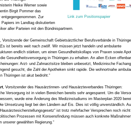
isterin Heike Werner sowie
entin Birgit Pommer das
Link zum Positionspapier
er entgegengenommen. Zur
s Papiers im Landtag diskutierten
tiker aller Parteien mit den Bündnispartnern.
, Vorsitzende der Gemeinschaft Gebietsärztlicher Berufsverbände in Thüringen
„Es ist bereits weit nach zwölf. Wir müssen jetzt handeln und ambulante
ukturen endlich stärken, um einen Gesundheitskollaps von Praxen sowie Apo
 die Gesundheitsversorgung in Thüringen zu erhalten. An allen Ecken offenbar
heinungen: Arzt- und Zahnarztsitze bleiben unbesetzt, Medizinische Fachange
ngend gesucht, die Zahl der Apotheken sinkt rapide. Die wohnortnahe ambula
n Thüringen ist akut bedroht.“
rt
, Vorsitzender des Hausärztinnen- und Hausärzteverbandes Thüringen:
che Versorgung ist in vielen Bereichen bereits sehr angespannt. Um die Verso
bessern, wurde eine Änderung des Medizinstudiums im Masterplan 2020 berei
e Umsetzung liegt bei den Ländern auf Eis. Dies ist völlig unverständlich. A
Hausärztesicherstellungsgesetz“ ist trotz mehrfacher Versprechen noch nich
politischen Prozessen mit Konsensfindung müssen auch konkrete Maßnahmen 
on unserer gewählten Regierung.“