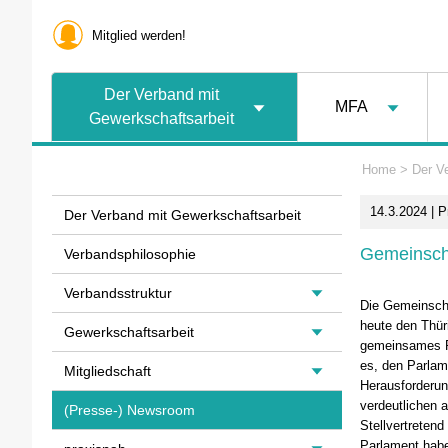
Mitglied werden!
Der Verband mit
MFA
Gewerkschaftsarbeit
Home
>
Der V
14.3.2024 | 
Der Verband mit Gewerkschaftsarbeit
Gemeinschaf
Verbandsphilosophie
Verbandsstruktur
Die Gemeinscha
heute den Thüri
Gewerkschaftsarbeit
gemeinsames Po
es, den Parlam
Mitgliedschaft
Herausforderun
verdeutlichen 
(Presse-) Newsroom
Stellvertretend
Parlament habe