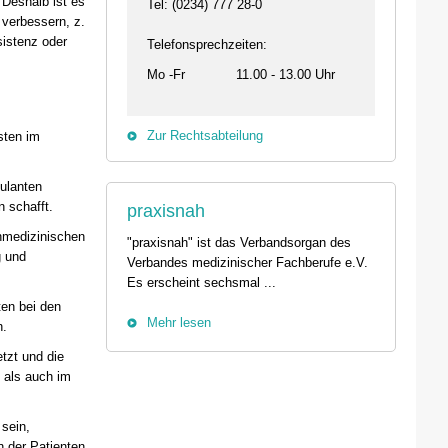
Deshalb ist es
Termin anzeigen
Tel: (0234) 777 28-0
23.09.2026 15:00 -
 verbessern, z.
29.08.2026 10:00 - 13:00 Uhr
sistenz oder
Telefonsprechzeiten:
Live-Online Seminar
01257 Dresden
IQN: Neue Impulse fü
Mo -Fr
11.00 - 13.00 Uhr
Der Umgang mit Tod und Trauer im
Fehler passieren – 
Praxisalltag
und die Bedeutung
Termin anzeigen
Termin anzeigen
Zur Rechtsabteilung
sten im
04.09. - 06.09.2026
25.09.2026 18:00 -
bulanten
44139 Dortmund
74405 Gaildorf
 schafft.
praxisnah
Tierärztetag West 2026 - Der
Kleine Pausen – Gr
nmedizinischen
Kammerkongress in Dortmund
Somatische Regulati
"praxisnah" ist das Verbandsorgan des
g und
Termin anzeigen
herausfordernde Arb
Verbandes medizinischer Fachberufe e.V.
Termin anzeigen
Es erscheint sechsmal ...
ten bei den
Mehr lesen
n.
tzt und die
 als auch im
sein,
 der Patienten