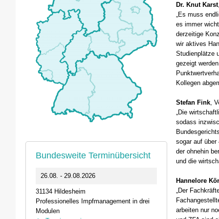
Dr. Knut Karst
„Es muss endli
es immer wicht
derzeitige Kon
wir aktives H
Studienplätze 
gezeigt werden
Punktwertverha
Kollegen abgem
Stefan Fink
, 
„Die wirtschaft
sodass inzwisc
Bundesgerichtsh
sogar auf über 
der ohnehin be
Bundesweite Terminübersicht
und die wirtsc
0
26.08. - 29.08.2026
11.09.2026 1
Hannelore Kö
„Der Fachkräft
31134 Hildesheim
46562 Voerde
Fachangestellt
Professionelles Impfmanagement in drei
Stammtisch der
arbeiten nur no
Modulen
Termin anz