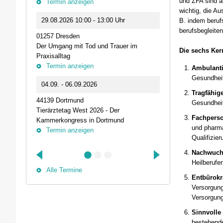
und ZFA sind a
Termin anzeigen
23.09.2026 1
wichtig, die Au
29.08.2026 10:00 - 13:00 Uhr
B. indem beruf
Live-Online Se
berufsbegleite
01257 Dresden
IQN: Neue Impu
Der Umgang mit Tod und Trauer im
Fehler passier
Die sechs Ker
Praxisalltag
und die Bede
Termin anzeigen
Termin anz
Ambulanti
Gesundheit
04.09. - 06.09.2026
25.09.2026 1
Tragfähig
44139 Dortmund
74405 Gaildorf
Gesundheit
Tierärztetag West 2026 - Der
Kleine Pausen
Fachperso
Kammerkongress in Dortmund
Somatische Reg
und pharma
Termin anzeigen
herausfordernd
Qualifizie
Termin anz
Nachwuchs
Heilberufe
Alle Termine
Entbürokr
Versorgung
Versorgung
Sinnvolle 
bestehende