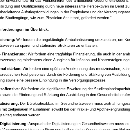
ber unverzichtbar für das Funktionieren des ambulanten Gesundheitswesens. 
Termin anzeigen
5:00 - 16:30 Uhr
sbildung und Qualifizierung durch neue interessante Perspektiven im Beruf zu
28.10. - 31.10.2026
sbegleitende Aufstiegsfortbildungen in der Prophylaxe und der Versorgungsas
minar
nde Studiengänge, wie zum Physician Assistant, gefördert werden.“
lse für den Praxisalltag:
12057 Berlin
en – Umgang mit Fehlern
DVG-Vet-Congress 2026
nforderungen im Überblick:
utung von CIRS-NRW
Termin anzeigen
eigen
sierung:
Wir fordern die angekündigte Ambulantisierung umzusetzen, um Ko
swesen zu sparen und stationäre Strukturen zu entlasten.
8:00 - 20:00 Uhr
e Finanzierung:
Wir fordern eine tragfähige Finanzierung, die auch in der am
sversorgung mindestens einen Ausgleich für Inflation und Kostensteigerungen
 – Große Wirkung
nal stärken:
Wir fordern eine spürbare Anerkennung des medizinischen, zah
ulation für
zeutischen Fachpersonals durch die Förderung und Stärkung von Ausbildun
e Arbeitstage
rung sowie eine bessere Einbindung in die Versorgungsprozesse.
eigen
offensive:
Wir fordern die signifikante Erweiterung der Studienplatzkapazitä
n sowie die Förderung und Stärkung der Ausbildung in den Gesundheitsberufe
atisierung:
Der Bürokratieabbau im Gesundheitswesen muss zeitnah umgese
 mit zielgenauen Maßnahmen sowohl bei der Praxis- und Apothekengründung
salltag entlastet werden.
Digitalisierung:
Anspruch der Digitalisierung im Gesundheitswesen muss es 
 Versorgungsprobleme zu lösen und heilberufliche Kooperationen zum Nutzen