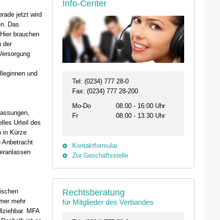
Info-Center
rade jetzt wird
en. Das
 Hier brauchen
 der
Versorgung
lleginnen und
Tel: (0234) 777 28-0
Fax: (0234) 777 28-200
Mo-Do
08.00 - 16:00 Uhr
npassungen,
Fr
08.00 - 13.30 Uhr
lles Urteil des
n in Kürze
n Anbetracht
Kontaktformular
veranlassen
Zur Geschäftsstelle
26.08. - 29.08.2026
11.09.2026 19:00 
nischen
Rechtsberatung
31134 Hildesheim
46562 Voerde
mmer mehr
für Mitglieder des Verbandes
Professionelles Impfmanagement in drei
Stammtisch der Bezi
ollziehbar. MFA
Modulen
Termin anzeigen