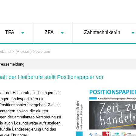
TFA
ZFA
Zahntechniker/in
erband
>
(Presse-) Newsroom
Pressemeldung
t der Heilberufe stellt Positionspapier vor
ft der Heilberufe in Thüringen hat
nger Landespolitikern ein
sitionspapier übergeben. Ziel ist
entariern sowohl die akuten
gen der ambulanten Versorgung zu
als auch Lösungswege aufzuzeigen.
 für die Landesregierung und das
n die Thüringer