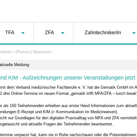
TFA
ZFA
Zahntechniker/in
erband
>
(Presse-) Newsroom
aktuelle Meldung
nd KIM - Aufzeichnungen unserer Veranstaltungen jetzt 
 mit dem Verband medizinischer Fachberufe e. V. hat die Gematik GmbH im 
 drei Online-Termine im neuen Format „gematik trifft MFA/ZFA – lunch break
hr als 150 Teilnehmenden erhielten aus erster Hand Informationen zum aktuel
endungen E-Rezept und KIM (= Kommunikation im Medizinwesen).
icht nur Grundlagen für den digitalen Praxisalltag von MFA und ZFA vermittel
sgetauscht und aktuelle Fragen der Teilnehmenden beantwortet.
termine verpasst hat, kann sie in Ruhe nachschauen oder die Präsentationen