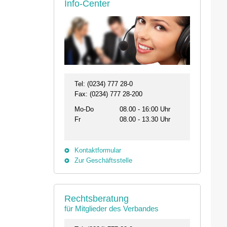
Info-Center
Tel: (0234) 777 28-0
Fax: (0234) 777 28-200
Mo-Do
08.00 - 16:00 Uhr
Fr
08.00 - 13.30 Uhr
Kontaktformular
Zur Geschäftsstelle
26.08. - 29.08.2026
11.09.2026 19:00 
Rechtsberatung
31134 Hildesheim
46562 Voerde
für Mitglieder des Verbandes
Professionelles Impfmanagement in drei
Stammtisch der Bezi
Modulen
Termin anzeigen