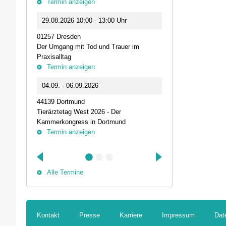
Termin anzeigen
23.09.2026 1
29.08.2026 10:00 - 13:00 Uhr
Live-Online Se
01257 Dresden
IQN: Neue Impu
Der Umgang mit Tod und Trauer im
Fehler passier
Praxisalltag
und die Bede
Termin anzeigen
Termin anz
04.09. - 06.09.2026
25.09.2026 1
44139 Dortmund
74405 Gaildorf
Tierärztetag West 2026 - Der
Kleine Pausen
Kammerkongress in Dortmund
Somatische Reg
Termin anzeigen
herausfordernd
Termin anz
Alle Termine
Kontakt
Presse
Karriere
Impressum
Dat