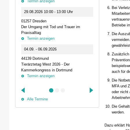
Termin anzeigen
23.09.2026 1
Bei Verlet
29.08.2026 10:00 - 13:00 Uhr
Mitarbeite
Live-Online Se
vertrauens
01257 Dresden
IQN: Neue Impu
Betriebe i
Der Umgang mit Tod und Trauer im
Fehler passier
Praxisalltag
und die Bede
Die Auszub
Termin anzeigen
Termin anz
vermeiden.
gewährleis
04.09. - 06.09.2026
25.09.2026 1
Zusätzlich
44139 Dortmund
74405 Gaildorf
Prävention
Tierärztetag West 2026 - Der
Kleine Pausen
beispielsw
Kammerkongress in Dortmund
Somatische Reg
auch für d
Termin anzeigen
herausfordernd
Die Notbet
Termin anz
MFA und ZF
oder nicht
Arbeitnehm
Alle Termine
Die Gehalt
werden.
Dazu erklärt H