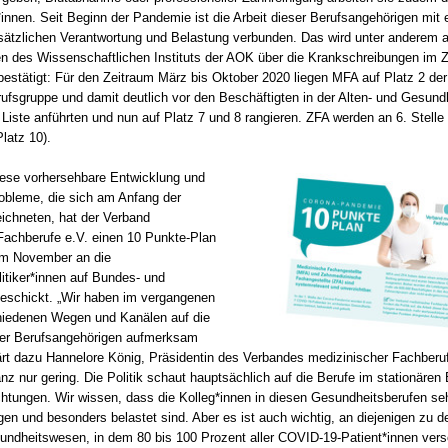
innen. Seit Beginn der Pandemie ist die Arbeit dieser Berufsangehörigen mit 
ätzlichen Verantwortung und Belastung verbunden. Das wird unter anderem a
n des Wissenschaftlichen Instituts der AOK über die Krankschreibungen i
estätigt: Für den Zeitraum März bis Oktober 2020 liegen MFA auf Platz 2 de
rufsgruppe und damit deutlich vor den Beschäftigten in der Alten- und Gesundh
 Liste anführten und nun auf Platz 7 und 8 rangieren. ZFA werden an 6. Stelle
latz 10).
diese vorhersehbare Entwicklung und
robleme, die sich am Anfang der
chneten, hat der Verband
Fachberufe e.V. einen 10 Punkte-Plan
 im November an die
itiker*innen auf Bundes- und
eschickt. „Wir haben im vergangenen
hiedenen Wegen und Kanälen auf die
rer Berufsangehörigen aufmerksam
ärt dazu Hannelore König, Präsidentin des Verbandes medizinischer Fachberuf
z nur gering. Die Politik schaut hauptsächlich auf die Berufe im stationären
ichtungen. Wir wissen, dass die Kolleg*innen in diesen Gesundheitsberufen seh
gen und besonders belastet sind. Aber es ist auch wichtig, an diejenigen zu d
ndheitswesen, in dem 80 bis 100 Prozent aller COVID-19-Patient*innen vers