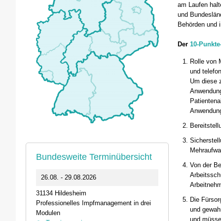
am Laufen hal
und Bundesländ
Behörden und i
Der
10-Punkte
Rolle von 
und telefo
Um diese z
Anwendungs
Patientena
Anwendunge
Bereitstell
Sicherstel
Mehraufwan
Bundesweite Terminübersicht
Von der Be
Arbeitssch
0
26.08. - 29.08.2026
11.09.2026 1
Arbeitnehm
31134 Hildesheim
46562 Voerde
Die Fürsor
Professionelles Impfmanagement in drei
Stammtisch der
und gewahr
Modulen
Termin anz
und müssen