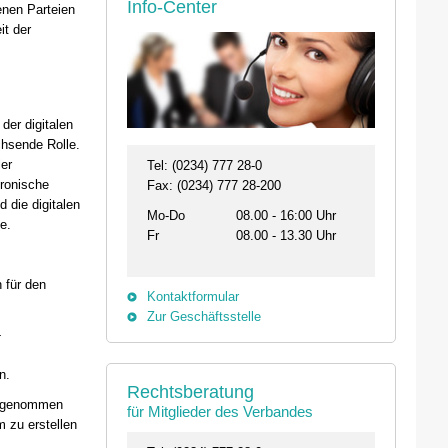
Info-Center
nen Parteien
it der
er digitalen
hsende Rolle.
ler
Tel: (0234) 777 28-0
ronische
Fax: (0234) 777 28-200
 die digitalen
Mo-Do
08.00 - 16:00 Uhr
e.
Fr
08.00 - 13.30 Uhr
 für den
Kontaktformular
Zur Geschäftsstelle
-
26.08. - 29.08.2026
11.09.2026 19:00 
n.
Rechtsberatung
31134 Hildesheim
46562 Voerde
st genommen
für Mitglieder des Verbandes
Professionelles Impfmanagement in drei
Stammtisch der Bezi
 zu erstellen
Modulen
Termin anzeigen