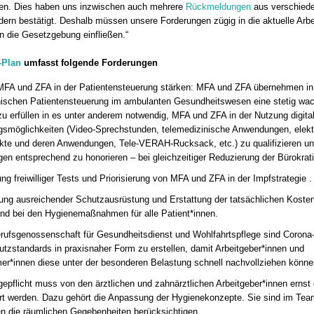
ten. Dies haben uns inzwischen auch mehrere
Rückmeldungen
aus verschiede
ern bestätigt. Deshalb müssen unsere Forderungen zügig in die aktuelle Arbe
n die Gesetzgebung einfließen.“
-Plan
umfasst folgende Forderungen
MFA und ZFA in der Patientensteuerung stärken: MFA und ZFA übernehmen in d
nischen Patientensteuerung im ambulanten Gesundheitswesen eine stetig wac
u erfüllen in es unter anderem notwendig, MFA und ZFA in der Nutzung digita
möglichkeiten (Video-Sprechstunden, telemedizinische Anwendungen, elekt
kte und deren Anwendungen, Tele-VERAH-Rucksack, etc.) zu qualifizieren und
n entsprechend zu honorieren – bei gleichzeitiger Reduzierung der Bürokrati
ung freiwilliger Tests und Priorisierung von MFA und ZFA in der Impfstrategie .
lung ausreichender Schutzausrüstung und Erstattung der tatsächlichen Kosten
d bei den Hygienemaßnahmen für alle Patient*innen.
rufsgenossenschaft für Gesundheitsdienst und Wohlfahrtspflege sind Corona
utzstandards in praxisnaher Form zu erstellen, damit Arbeitgeber*innen und
9:00 Uhr
16.10. 12:00 Uhr - 17.10.2026 15:30
er*innen diese unter der besonderen Belastung schnell nachvollziehen könne
Uhr
gepflicht muss von den ärztlichen und zahnärztlichen Arbeitgeber*innen ern
 Bezirksstelle Kleve/Wesel
70629 Stuttgart
t werden. Dazu gehört die Anpassung der Hygienekonzepte. Sie sind im Team
eigen
infotage FACHDENTAL Stuttgart
 die räumlichen Gegebenheiten berücksichtigen.