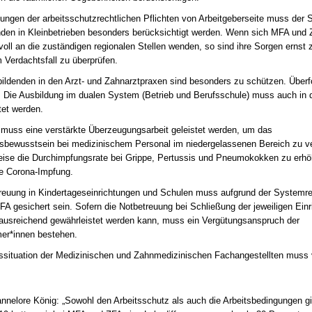
Termin anzeigen
5:00 - 16:30 Uhr
zungen der arbeitsschutzrechtlichen Pflichten von Arbeitgeberseite muss der 
28.10. - 31.10.2026
nden in Kleinbetrieben besonders berücksichtigt werden. Wenn sich MFA und
minar
voll an die zuständigen regionalen Stellen wenden, so sind ihre Sorgen erns
lse für den Praxisalltag:
12057 Berlin
m Verdachtsfall zu überprüfen.
en – Umgang mit Fehlern
DVG-Vet-Congress 2026
utung von CIRS-NRW
Termin anzeigen
ildenden in den Arzt- und Zahnarztpraxen sind besonders zu schützen. Überfo
eigen
 Die Ausbildung im dualen System (Betrieb und Berufsschule) muss auch in
tet werden.
8:00 - 20:00 Uhr
 muss eine verstärkte Überzeugungsarbeit geleistet werden, um das
sbewusstsein bei medizinischem Personal im niedergelassenen Bereich zu v
 – Große Wirkung
eise die Durchimpfungsrate bei Grippe, Pertussis und Pneumokokken zu erhöh
ulation für
ie Corona-Impfung.
e Arbeitstage
reuung in Kindertageseinrichtungen und Schulen muss aufgrund der Systemre
eigen
A gesichert sein. Sofern die Notbetreuung bei Schließung der jeweiligen Einr
 ausreichend gewährleistet werden kann, muss ein Vergütungsanspruch der
er*innen bestehen.
ssituation der Medizinischen und Zahnmedizinischen Fachangestellten muss 
annelore König: „Sowohl den Arbeitsschutz als auch die Arbeitsbedingungen gi