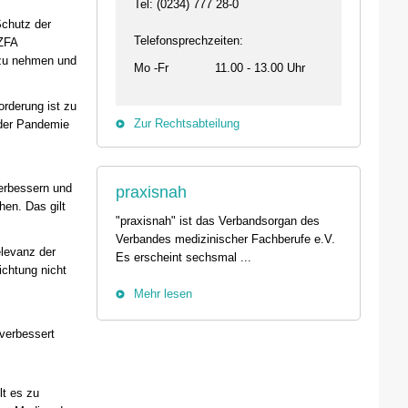
Termin anzeigen
Tel: (0234) 777 28-0
23.09.2026 15:00 -
Schutz der
29.08.2026 10:00 - 13:00 Uhr
Telefonsprechzeiten:
 ZFA
Live-Online Seminar
t zu nehmen und
01257 Dresden
IQN: Neue Impulse fü
Mo -Fr
11.00 - 13.00 Uhr
Der Umgang mit Tod und Trauer im
Fehler passieren – 
Praxisalltag
und die Bedeutung
rderung ist zu
Termin anzeigen
Termin anzeigen
Zur Rechtsabteilung
 der Pandemie
04.09. - 06.09.2026
25.09.2026 18:00 -
44139 Dortmund
74405 Gaildorf
erbessern und
praxisnah
Tierärztetag West 2026 - Der
Kleine Pausen – Gr
en. Das gilt
Kammerkongress in Dortmund
Somatische Regulati
"praxisnah" ist das Verbandsorgan des
Termin anzeigen
herausfordernde Arb
Verbandes medizinischer Fachberufe e.V.
levanz der
Termin anzeigen
Es erscheint sechsmal ...
ichtung nicht
Mehr lesen
verbessert
lt es zu