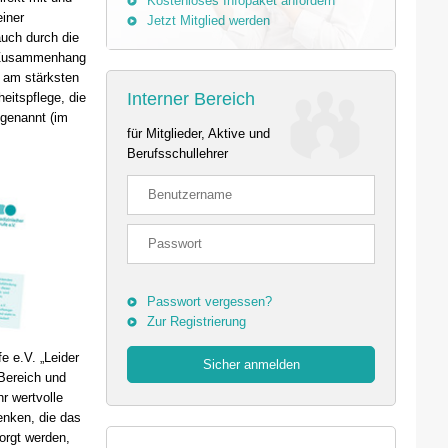
Kostenloses Infopaket anfordern
einer
Jetzt Mitglied werden
uch durch die
m Zusammenhang
r am stärksten
Interner Bereich
eitspflege, die
 genannt (im
für Mitglieder, Aktive und
Berufsschullehrer
Passwort vergessen?
Zur Registrierung
e e.V. „Leider
 Bereich und
r wertvolle
enken, die das
orgt werden,