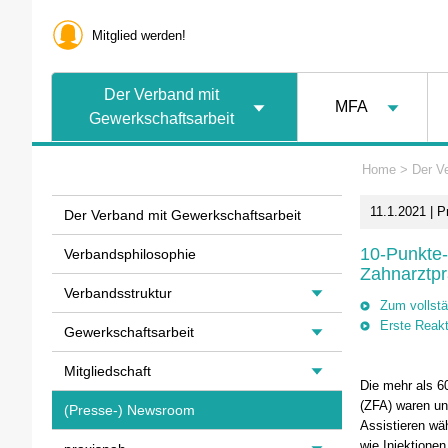
Mitglied werden!
Der Verband mit
MFA
Gewerkschaftsarbeit
Home
>
Der V
11.1.2021 | 
Der Verband mit Gewerkschaftsarbeit
10-Punkte-
Verbandsphilosophie
Zahnarztp
Verbandsstruktur
Zum vollst
Erste Reakt
Gewerkschaftsarbeit
Mitgliedschaft
Die mehr als 6
(ZFA) waren un
(Presse-) Newsroom
Assistieren wä
wie Injektione