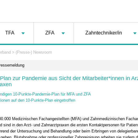
TFA
ZFA
Zahntechniker/in
erband
>
(Presse-) Newsroom
Pressemeldung
Plan zur Pandemie aus Sicht der Mitarbeiter*innen in Ar
raxen
ändigen 10-Punkte-Pandemie-Plan für MFA und ZFA
ionen auf den 10-Punkte-Plan eingetroffen
00.000 Medizinischen Fachangestellten (MFA) und Zahnmedizinischen Fachan
d sind in den Arzt- und Zahnarztpraxen die ersten Kontaktpersonen für Patien
hrend der Untersuchung und Behandlung oder beim Erbringen von delegierbar
n geben, Blutabnahme oder professioneller Zahnreinigung arbeiten sie zudem d