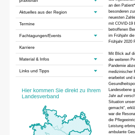
praxisnah
an den Patient*
besonderen zus
Aktuelles aus der Region
neuesten Zahle
mit COVID-19 b
Termine
betroffenen Be
Fachtagungen/Events
im Frühjahr die
Frühjahr 2020 P
Karriere
Mit Blick auf 
Material & Infos
die weiteren P
Pandemie abzei
Links und Tipps
medizinischer 
erarbeitet und
Gesundheitspol
Hier kommen Sie direkt zu Ihrem
Landesebene g
Landesverband
Jahr auf versc
Situation unse
gemacht“, erkl
war die Resonan
die Pflegeeinr
Leistung erbrin
ambulante Gesu