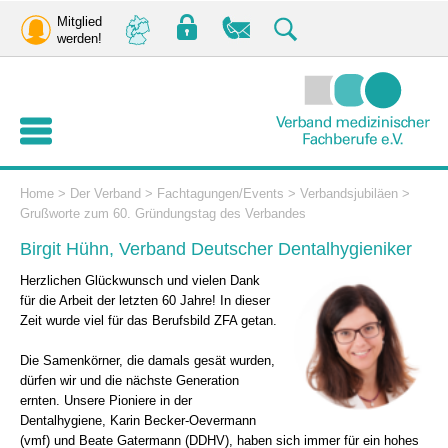
Mitglied
werden!
Home
>
Der Verband
>
Fachtagungen/Events
>
Verbandsjubiläen
>
Grußworte zum 60. Gründungstag des Verbandes
Birgit Hühn, Verband Deutscher Dentalhygieniker
Herzlichen Glückwunsch und vielen Dank
für die Arbeit der letzten 60 Jahre! In dieser
Zeit wurde viel für das Berufsbild ZFA getan.
Die Samenkörner, die damals gesät wurden,
dürfen wir und die nächste Generation
ernten. Unsere Pioniere in der
Dentalhygiene, Karin Becker-Oevermann
(vmf) und Beate Gatermann (DDHV), haben sich immer für ein hohes