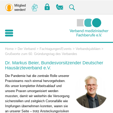
Mitglied
werden!
Home
>
Der Verband
>
Fachtagungen/Events
>
Verbandsjubiläen
>
Grußworte zum 60. Gründungstag des Verbandes
Dr. Markus Beier, Bundesvorsitzender Deutscher
Hausärzteverband e.V.
Die Pandemie hat die zentrale Rolle unserer
Praxisteams noch einmal hervorgehoben.
Als unser kompletter Arbeitsablauf und
unsere Praxen umorganisiert werden
mussten, damit wir weiterhin die Versorgung
sicherstellen und zeitgleich Coronafälle wie
Impfungen übernehmen konnten, waren sie
an unserer Seite – trotz Ansteckungsrisiken