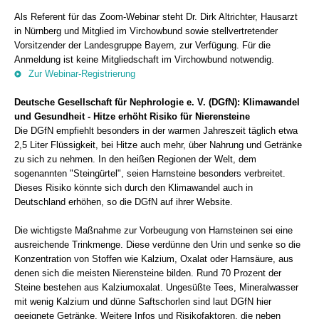
Als Referent für das Zoom-Webinar steht Dr. Dirk Altrichter, Hausarzt
in Nürnberg und Mitglied im Virchowbund sowie stellvertretender
Vorsitzender der Landesgruppe Bayern, zur Verfügung. Für die
Anmeldung ist keine Mitgliedschaft im Virchowbund notwendig.
Zur Webinar-Registrierung
Deutsche Gesellschaft für Nephrologie e. V. (DGfN): Klimawandel
und Gesundheit - Hitze erhöht Risiko für Nierensteine
Die DGfN empfiehlt besonders in der warmen Jahreszeit täglich etwa
2,5 Liter Flüssigkeit, bei Hitze auch mehr, über Nahrung und Getränke
zu sich zu nehmen. In den heißen Regionen der Welt, dem
sogenannten "Steingürtel", seien Harnsteine besonders verbreitet.
Dieses Risiko könnte sich durch den Klimawandel auch in
Deutschland erhöhen, so die DGfN auf ihrer Website.
Die wichtigste Maßnahme zur Vorbeugung von Harnsteinen sei eine
ausreichende Trinkmenge. Diese verdünne den Urin und senke so die
Konzentration von Stoffen wie Kalzium, Oxalat oder Harnsäure, aus
denen sich die meisten Nierensteine bilden. Rund 70 Prozent der
Steine bestehen aus Kalziumoxalat. Ungesüßte Tees, Mineralwasser
mit wenig Kalzium und dünne Saftschorlen sind laut DGfN hier
geeignete Getränke. Weitere Infos und Risikofaktoren, die neben