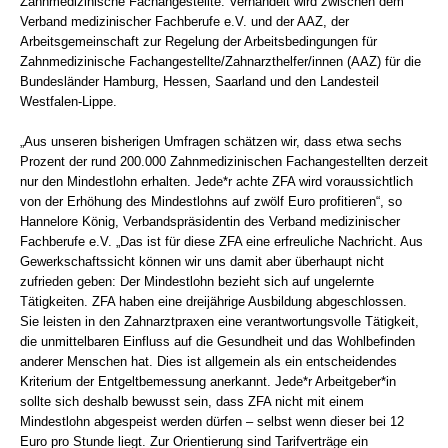
Zahnmedizinische Fachangestellte. Verhandelt wird zwischen dem
Verband medizinischer Fachberufe e.V. und der AAZ, der
Arbeitsgemeinschaft zur Regelung der Arbeitsbedingungen für
Zahnmedizinische Fachangestellte/Zahnarzthelfer/innen (AAZ) für die
Bundesländer Hamburg, Hessen, Saarland und den Landesteil
Westfalen-Lippe.
„Aus unseren bisherigen Umfragen schätzen wir, dass etwa sechs
Prozent der rund 200.000 Zahnmedizinischen Fachangestellten derzeit
nur den Mindestlohn erhalten. Jede*r achte ZFA wird voraussichtlich
von der Erhöhung des Mindestlohns auf zwölf Euro profitieren“, so
Hannelore König, Verbandspräsidentin des Verband medizinischer
Fachberufe e.V. „Das ist für diese ZFA eine erfreuliche Nachricht. Aus
Gewerkschaftssicht können wir uns damit aber überhaupt nicht
zufrieden geben: Der Mindestlohn bezieht sich auf ungelernte
Tätigkeiten. ZFA haben eine dreijährige Ausbildung abgeschlossen.
Sie leisten in den Zahnarztpraxen eine verantwortungsvolle Tätigkeit,
die unmittelbaren Einfluss auf die Gesundheit und das Wohlbefinden
anderer Menschen hat. Dies ist allgemein als ein entscheidendes
Kriterium der Entgeltbemessung anerkannt. Jede*r Arbeitgeber*in
sollte sich deshalb bewusst sein, dass ZFA nicht mit einem
Mindestlohn abgespeist werden dürfen – selbst wenn dieser bei 12
Euro pro Stunde liegt. Zur Orientierung sind Tarifverträge ein