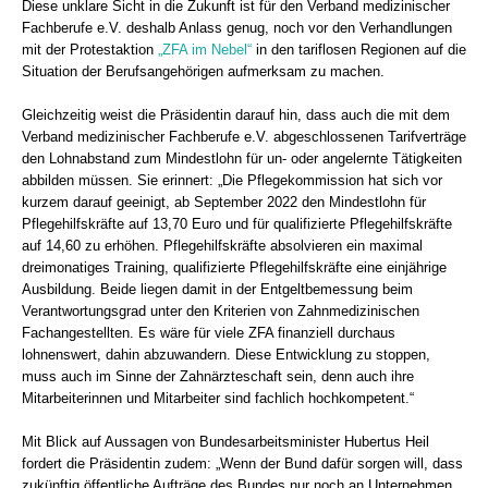
Diese unklare Sicht in die Zukunft ist für den Verband medizinischer
Fachberufe e.V. deshalb Anlass genug, noch vor den Verhandlungen
mit der Protestaktion
„ZFA im Nebel“
in den tariflosen Regionen auf die
Situation der Berufsangehörigen aufmerksam zu machen.
Gleichzeitig weist die Präsidentin darauf hin, dass auch die mit dem
Verband medizinischer Fachberufe e.V. abgeschlossenen Tarifverträge
den Lohnabstand zum Mindestlohn für un- oder angelernte Tätigkeiten
abbilden müssen. Sie erinnert: „Die Pflegekommission hat sich vor
kurzem darauf geeinigt, ab September 2022 den Mindestlohn für
Pflegehilfskräfte auf 13,70 Euro und für qualifizierte Pflegehilfskräfte
auf 14,60 zu erhöhen. Pflegehilfskräfte absolvieren ein maximal
dreimonatiges Training, qualifizierte Pflegehilfskräfte eine einjährige
Ausbildung. Beide liegen damit in der Entgeltbemessung beim
Verantwortungsgrad unter den Kriterien von Zahnmedizinischen
Fachangestellten. Es wäre für viele ZFA finanziell durchaus
lohnenswert, dahin abzuwandern. Diese Entwicklung zu stoppen,
muss auch im Sinne der Zahnärzteschaft sein, denn auch ihre
Mitarbeiterinnen und Mitarbeiter sind fachlich hochkompetent.“
Mit Blick auf Aussagen von Bundesarbeitsminister Hubertus Heil
fordert die Präsidentin zudem: „Wenn der Bund dafür sorgen will, dass
zukünftig öffentliche Aufträge des Bundes nur noch an Unternehmen