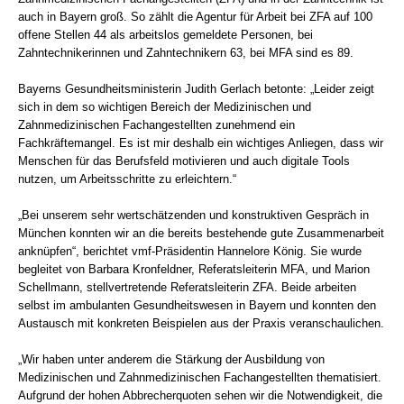
auch in Bayern groß. So zählt die Agentur für Arbeit bei ZFA auf 100
offene Stellen 44 als arbeitslos gemeldete Personen, bei
Zahntechnikerinnen und Zahntechnikern 63, bei MFA sind es 89.
Bayerns Gesundheitsministerin Judith Gerlach betonte: „Leider zeigt
sich in dem so wichtigen Bereich der Medizinischen und
Zahnmedizinischen Fachangestellten zunehmend ein
Fachkräftemangel. Es ist mir deshalb ein wichtiges Anliegen, dass wir
Menschen für das Berufsfeld motivieren und auch digitale Tools
nutzen, um Arbeitsschritte zu erleichtern.“
„Bei unserem sehr wertschätzenden und konstruktiven Gespräch in
München konnten wir an die bereits bestehende gute Zusammenarbeit
anknüpfen“, berichtet vmf-Präsidentin Hannelore König. Sie wurde
begleitet von Barbara Kronfeldner, Referatsleiterin MFA, und Marion
Schellmann, stellvertretende Referatsleiterin ZFA. Beide arbeiten
selbst im ambulanten Gesundheitswesen in Bayern und konnten den
Austausch mit konkreten Beispielen aus der Praxis veranschaulichen.
„Wir haben unter anderem die Stärkung der Ausbildung von
Medizinischen und Zahnmedizinischen Fachangestellten thematisiert.
Aufgrund der hohen Abbrecherquoten sehen wir die Notwendigkeit, die