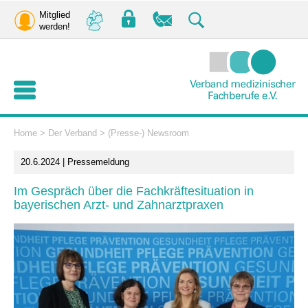
Mitglied
werden!
Home
>
Der Verband
>
(Presse-) Newsroom
20.6.2024 | Pressemeldung
Im Gespräch über die Fachkräftesituation in
bayerischen Arzt- und Zahnarztpraxen