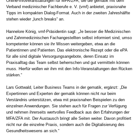
Online-Infoveranstaltungen für MFA/ZFA, die die gematik mit dem
Verband medizinischer Fachberufe e. V. (vmf) anbietet, praxisnahe
Tipps im kompakten Dialog-Format. Auch in der zweiten Jahreshälfte
stehen wieder „lunch breaks“ an.
Hannelore König, vmf-Präsidentin sagt: „Je besser die Medizinischen
und Zahnmedizinischen Fachangestellten selbst informiert sind, umso
kompetenter können sie ihr Wissen weitergeben, etwa an die
Patientinnen und Patienten. Das elektronische Rezept oder die ePA
für alle sind digitale Versorgungsangebote, deren Einsatz im
Praxisalltag das Team selbst beherrschen und gut vermitteln können
muss. Hierfür wollen wir ihm mit den Info-Veranstaltungen den Rücken
stärken.“
Lars Gottwald, Leiter Business Teams in der gematik, ergänzt: „Die
Expertinnen und Experten der gematik können nicht nur beim
Verständnis unterstützen, etwa mit praxisnahen Beispielen zu den
einzelnen Anwendungen. Sie stehen auch für Fragen zur Verfügung
und nehmen ihrerseits wertvolles Feedback aus den Erfahrungen der
MFA/ZFA mit. Der Austausch bringt alle Seiten weiter. Davon profitiert
nicht nur die einzelne Praxis, sondern auch die Digitalisierung des
Gesundheitswesens an sich.“