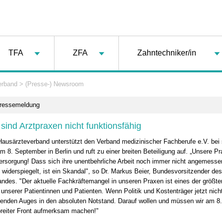
TFA
ZFA
Zahntechniker/in
erband
>
(Presse-) Newsroom
Pressemeldung
ind Arztpraxen nicht funktionsfähig
ausärzteverband unterstützt den Verband medizinischer Fachberufe e.V. bei 
m 8. September in Berlin und ruft zu einer breiten Beteiligung auf. „Unsere P
ersorgung! Dass sich ihre unentbehrliche Arbeit noch immer nicht angemesse
widerspiegelt, ist ein Skandal", so Dr. Markus Beier, Bundesvorsitzender de
ndes. "Der aktuelle Fachkräftemangel in unseren Praxen ist eines der größten
unserer Patientinnen und Patienten. Wenn Politik und Kostenträger jetzt nicht
henden Auges in den absoluten Notstand. Darauf wollen und müssen wir am 8
breiter Front aufmerksam machen!"