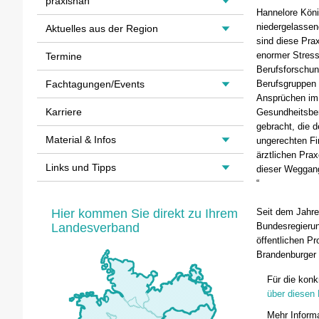
praxisnah
Hannelore Köni
niedergelassen
Aktuelles aus der Region
sind diese Pra
enormer Stress
Termine
Berufsforschun
Fachtagungen/Events
Berufsgruppen 
Ansprüchen im 
Karriere
Gesundheitsber
gebracht, die d
Material & Infos
ungerechten Fin
ärztlichen Pra
Links und Tipps
dieser Weggang
“
Hier kommen Sie direkt zu Ihrem
Seit dem Jahre
Landesverband
Bundesregierun
öffentlichen P
Brandenburger 
Für die konk
über diesen 
Mehr Informa