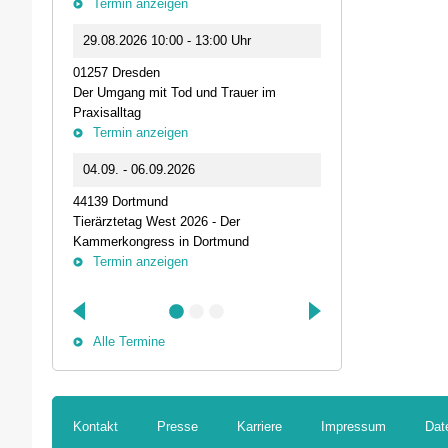
Termin anzeigen
23.09.2026 1
29.08.2026 10:00 - 13:00 Uhr
Live-Online Se
01257 Dresden
IQN: Neue Impu
Der Umgang mit Tod und Trauer im
Fehler passier
Praxisalltag
und die Bede
Termin anzeigen
Termin anz
04.09. - 06.09.2026
25.09.2026 1
44139 Dortmund
74405 Gaildorf
Tierärztetag West 2026 - Der
Kleine Pausen
Kammerkongress in Dortmund
Somatische Reg
Termin anzeigen
herausfordernd
Termin anz
Alle Termine
Kontakt
Presse
Karriere
Impressum
Dat