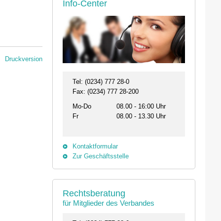
Info-Center
Druckversion
Tel: (0234) 777 28-0
Fax: (0234) 777 28-200
Mo-Do
08.00 - 16:00 Uhr
Fr
08.00 - 13.30 Uhr
Kontaktformular
Zur Geschäftsstelle
26.08. - 29.08.2026
11.09.2026 19:00 
Rechtsberatung
31134 Hildesheim
46562 Voerde
für Mitglieder des Verbandes
Professionelles Impfmanagement in drei
Stammtisch der Bezi
Modulen
Termin anzeigen