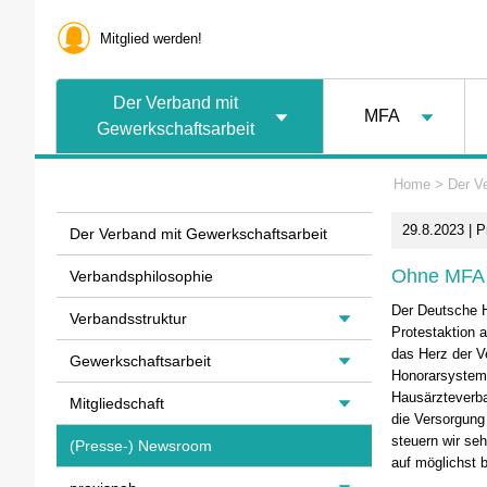
Mitglied werden!
Der Verband mit
MFA
Gewerkschaftsarbeit
Home
>
Der V
29.8.2023 | 
Der Verband mit Gewerkschaftsarbeit
Ohne MFA s
Verbandsphilosophie
Der Deutsche H
Verbandsstruktur
Protestaktion a
das Herz der V
Gewerkschaftsarbeit
Honorarsystem 
Hausärzteverba
Mitgliedschaft
die Versorgung 
steuern wir se
(Presse-) Newsroom
auf möglichst 