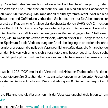
g, Präsidentin des Verbandes medizinischer Fachberufe e.V. ergänzt: „In den
en Ärztinnen und Ärzte arbeiten mehr als 340.000 Medizinische Fachangestel
xen nicht funktionsfähig. Die Jobs der MFA sind systemrelevant. Aber sie sin
belastung und Gefährdung verbunden. So hat das Institut für Arbeitsmarkt- u
g erst vor Kurzem eine Analyse der durchgestandenen SARS-CoV-2-Infektio
veröffentlicht. MFA sind als Spitzenreiter aufgeführt. Den enormen Herausfo
Berufsalltag von MFA steht nur ein geringer Verdienst gegenüber. Statt einer
ufe, wie im Koalitionsvertrag vereinbart, wurden bisher nur Spargesetze auf
en Spielraum für die Verbesserung der Arbeitsbedingungen erheblich einschrän
anzierung sorgen die politisch Verantwortlichen dafür, dass die Mitarbeitend
xen den Rücken kehren und sich stressfreiere und besser bezahlte Jobs suc
 nicht gestoppt wird, ist der Kollaps des ambulanten Gesundheitswesens vo
swechsel 2021/2022 macht der Verband medizinischer Fachberufe e.V. die ak
g auf die prekäre Situation der Praxismitarbeitenden im ambulanten Gesundh
rotesten in Berlin aufmerksam. Die Kundgebung am 8. September beginnt ab 
Tor.
rete Planung und die Absprachen mit der Veranstaltungsbehörde bitten wir u
Link
tionen zur Aktion:
www.vmf-online.de/rote-karte