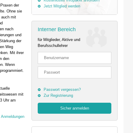
Kostenloses Infopaket anfordern
 Praxen der
Jetzt Mitglied werden
lte. Ohne sie
d auch mit
nd
Interner Bereich
nen nach
rderungen und
für Mitglieder, Aktive und
 Stärkung der
Berufsschullehrer
 den Weg
ken. Mit ihrer
en den
hen. Wenn
rprogrammiert.
tuelle
Passwort vergessen?
eitswesen mit
Zur Registrierung
13 Uhr am
m
Anmeldungen