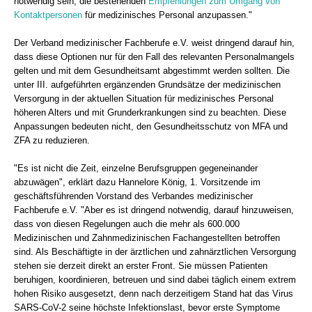
notwendig sein, die bestehenden
Empfehlungen zum Umgang von
Kontaktpersonen
für medizinisches Personal anzupassen."
Der Verband medizinischer Fachberufe e.V. weist dringend darauf hin,
dass diese Optionen nur für den Fall des relevanten Personalmangels
gelten und mit dem Gesundheitsamt abgestimmt werden sollten. Die
unter III. aufgeführten ergänzenden Grundsätze der medizinischen
Versorgung in der aktuellen Situation für medizinisches Personal
höheren Alters und mit Grunderkrankungen sind zu beachten. Diese
Anpassungen bedeuten nicht, den Gesundheitsschutz von MFA und
ZFA zu reduzieren.
"Es ist nicht die Zeit, einzelne Berufsgruppen gegeneinander
abzuwägen", erklärt dazu Hannelore König, 1. Vorsitzende im
geschäftsführenden Vorstand des Verbandes medizinischer
Fachberufe e.V. "Aber es ist dringend notwendig, darauf hinzuweisen,
dass von diesen Regelungen auch die mehr als 600.000
Medizinischen und Zahnmedizinischen Fachangestellten betroffen
sind. Als Beschäftigte in der ärztlichen und zahnärztlichen Versorgung
stehen sie derzeit direkt an erster Front. Sie müssen Patienten
beruhigen, koordinieren, betreuen und sind dabei täglich einem extrem
hohen Risiko ausgesetzt, denn nach derzeitigem Stand hat das Virus
SARS-CoV-2 seine höchste Infektionslast, bevor erste Symptome