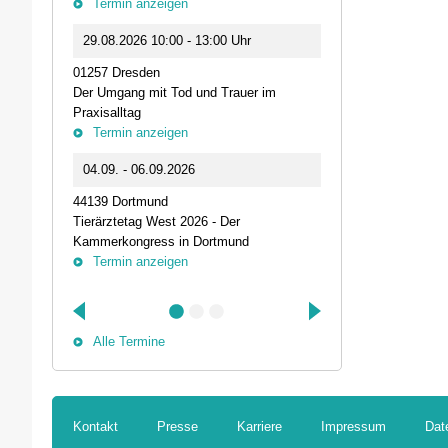
Termin anzeigen
23.09.2026 1
29.08.2026 10:00 - 13:00 Uhr
Live-Online Se
01257 Dresden
IQN: Neue Impu
Der Umgang mit Tod und Trauer im
Fehler passier
Praxisalltag
und die Bede
Termin anzeigen
Termin anz
04.09. - 06.09.2026
25.09.2026 1
44139 Dortmund
74405 Gaildorf
Tierärztetag West 2026 - Der
Kleine Pausen
Kammerkongress in Dortmund
Somatische Reg
Termin anzeigen
herausfordernd
Termin anz
Alle Termine
Kontakt
Presse
Karriere
Impressum
Dat