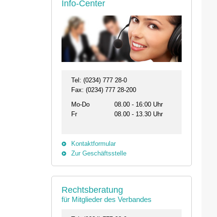
Info-Center
Tel: (0234) 777 28-0
Fax: (0234) 777 28-200
Mo-Do
08.00 - 16:00 Uhr
Fr
08.00 - 13.30 Uhr
Kontaktformular
Zur Geschäftsstelle
26.08. - 29.08.2026
11.09.2026 19:00 
Rechtsberatung
31134 Hildesheim
46562 Voerde
für Mitglieder des Verbandes
Professionelles Impfmanagement in drei
Stammtisch der Bezi
Modulen
Termin anzeigen