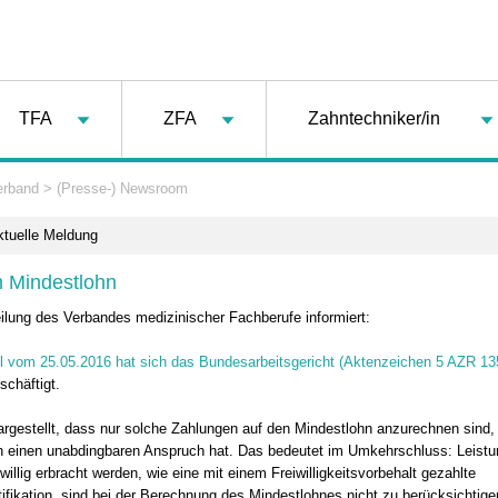
TFA
ZFA
Zahntechniker/in
erband
>
(Presse-) Newsroom
ktuelle Meldung
 Mindestlohn
ilung des Verbandes medizinischer Fachberufe informiert:
il vom 25.05.2016 hat sich das Bundesarbeitsgericht (Aktenzeichen 5 AZR 13
schäftigt.
argestellt, dass nur solche Zahlungen auf den Mindestlohn anzurechnen sind, 
n einen unabdingbaren Anspruch hat. Das bedeutet im Umkehrschluss: Leistu
iwillig erbracht werden, wie eine mit einem Freiwilligkeitsvorbehalt gezahlte
ifikation, sind bei der Berechnung des Mindestlohnes nicht zu berücksichtige