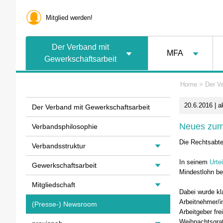
Mitglied werden!
Der Verband mit
MFA
Gewerkschaftsarbeit
Home
>
Der V
20.6.2016 | a
Der Verband mit Gewerkschaftsarbeit
Neues zum
Verbandsphilosophie
Die Rechtsabte
Verbandsstruktur
In seinem
Urte
Gewerkschaftsarbeit
Mindestlohn be
Mitgliedschaft
Dabei wurde kl
Arbeitnehmer/i
(Presse-) Newsroom
Arbeitgeber fre
Weihnachtsgrat