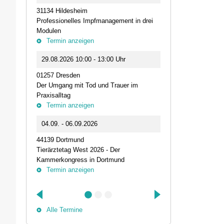
31134 Hildesheim
46562 Voerde
Professionelles Impfmanagement in drei
Stammtisch der
Modulen
Termin anz
Termin anzeigen
23.09.2026 1
29.08.2026 10:00 - 13:00 Uhr
Live-Online Se
01257 Dresden
IQN: Neue Impu
Der Umgang mit Tod und Trauer im
Fehler passier
Praxisalltag
und die Bede
Termin anzeigen
Termin anz
04.09. - 06.09.2026
25.09.2026 1
44139 Dortmund
74405 Gaildorf
Tierärztetag West 2026 - Der
Kleine Pausen
Kammerkongress in Dortmund
Somatische Reg
Termin anzeigen
herausfordernd
Termin anz
Alle Termine