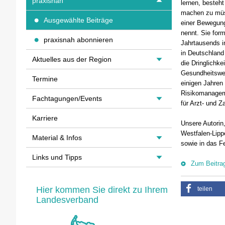
praxisnah
lernen, besteht
machen zu müs
Ausgewählte Beiträge
einer Bewegung,
nennt. Sie for
praxisnah abonnieren
Jahrtausends i
in Deutschland
Aktuelles aus der Region
die Dringlichkei
Gesundheitswes
Termine
einigen Jahren
Risikomanageme
Fachtagungen/Events
für Arzt- und Z
Karriere
Unsere Autorin
Westfalen-Lipp
Material & Infos
sowie in das 
Links und Tipps
Zum Beitra
Hier kommen Sie direkt zu Ihrem
teilen
Landesverband