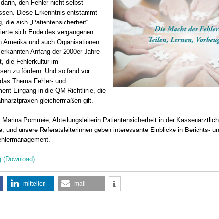
 darin, den Fehler nicht selbst
sen. Diese Erkenntnis entstammt
 die sich „Patientensicherheit“
mierte sich Ende des vergangenen
n Amerika und auch Organisationen
 erkannten Anfang der 2000er-Jahre
t, die Fehlerkultur im
en zu fördern. Und so fand vor
 das Thema Fehler- und
nt Eingang in die QM-Richtlinie, die
ahnarztpraxen gleichermaßen gilt.
, Marina Pommée, Abteilungsleiterin Patientensicherheit in der Kassenärztlic
e, und unsere Referatsleiterinnen geben interessante Einblicke in Berichts- 
Fehlermanagement.
g (Download)
mitteilen
mail