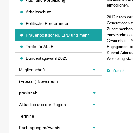
Aus- und Fortbildung
ermöglichen.
Arbeitsschutz
2012 nahm der 
Generationen z
Politische Forderungen
Zusammenhang s
Frauenpolitisches, EPD und mehr
entwickelte da
Gesundheit – S
Tarife für ALLE!
Engagement beh
Konrad-Adenaue
Bundestagswahl 2025
Wesseling stat
Mitgliedschaft
Zurück
(Presse-) Newsroom
praxisnah
Aktuelles aus der Region
Termine
Fachtagungen/Events