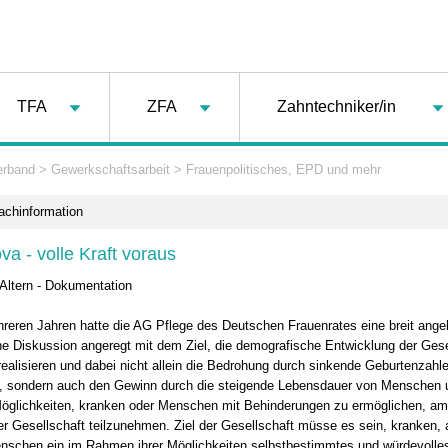
TFA
ZFA
Zahntechniker/in
erband
>
Gewerkschaftsarbeit
>
Frauenpolitisches, EPD und mehr
achinformation
a - volle Kraft voraus
Altern - Dokumentation
hreren Jahren hatte die AG Pflege des Deutschen Frauenrates eine breit ange
che Diskussion angeregt mit dem Ziel, die demografische Entwicklung der Gese
realisieren und dabei nicht allein die Bedrohung durch sinkende Geburtenzahl
 sondern auch den Gewinn durch die steigende Lebensdauer von Menschen 
öglichkeiten, kranken oder Menschen mit Behinderungen zu ermöglichen, am
er Gesellschaft teilzunehmen. Ziel der Gesellschaft müsse es sein, kranken, 
nschen ein im Rahmen ihrer Möglichkeiten selbstbestimmtes und würdevolle