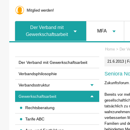
Mitglied werden!
Der Verband mit
MFA
Gewerkschaftsarbeit
Home
>
Der V
21.6.2013 | F
Der Verband mit Gewerkschaftsarbeit
Seniora Nov
Verbandsphilosophie
Zukunftsforum 
Verbandsstruktur
Bereits vor me
Gewerkschaftsarbeit
gesellschaftli
tatsächlich zu 
Rechtsberatung
wahrzunehmen,
verbesserten M
Tarife ABC
Familien und d
behinderten Me