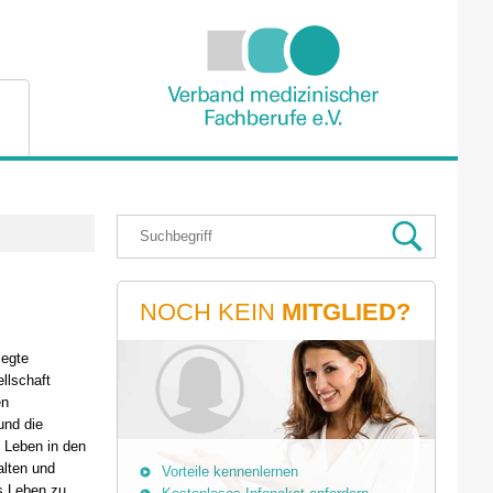
NOCH KEIN
MITGLIED?
legte
llschaft
en
und die
 Leben in den
alten und
Vorteile kennenlernen
s Leben zu