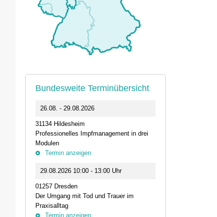
Bundesweite Terminübersicht
0
26.08. - 29.08.2026
11.09.2026 1
31134 Hildesheim
46562 Voerde
Professionelles Impfmanagement in drei
Stammtisch der
Modulen
Termin anz
Termin anzeigen
23.09.2026 1
29.08.2026 10:00 - 13:00 Uhr
Live-Online Se
01257 Dresden
IQN: Neue Impu
Der Umgang mit Tod und Trauer im
Fehler passier
Praxisalltag
und die Bede
Termin anzeigen
Termin anz