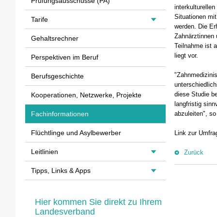
Prüfungsausschüsse (PA)
interkulturell
Situationen mit
Tarife
werden. Die Er
Zahnärztinnen 
Gehaltsrechner
Teilnahme ist 
liegt vor.
Perspektiven im Beruf
"Zahnmedizinis
Berufsgeschichte
unterschiedlich
diese Studie b
Kooperationen, Netzwerke, Projekte
langfristig si
abzuleiten", s
Fachinformationen
Flüchtlinge und Asylbewerber
Link zur Umfr
Leitlinien
Zurück
Tipps, Links & Apps
Hier kommen Sie direkt zu Ihrem
Landesverband