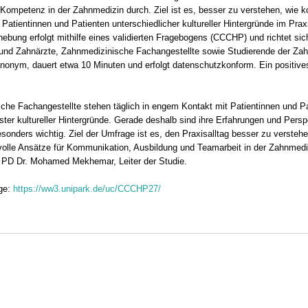
en Kompetenz in der Zahnmedizin durch. Ziel ist es, besser zu verstehen, wie
 Patientinnen und Patienten unterschiedlicher kultureller Hintergründe im Praxi
hebung erfolgt mithilfe eines validierten Fragebogens (CCCHP) und richtet sic
und Zahnärzte, Zahnmedizinische Fachangestellte sowie Studierende der Zah
anonym, dauert etwa 10 Minuten und erfolgt datenschutzkonform. Ein positiv
che Fachangestellte stehen täglich in engem Kontakt mit Patientinnen und P
ster kultureller Hintergründe. Gerade deshalb sind ihre Erfahrungen und Persp
esonders wichtig. Ziel der Umfrage ist es, den Praxisalltag besser zu versteh
nnvolle Ansätze für Kommunikation, Ausbildung und Teamarbeit in der Zahnmedi
o PD Dr. Mohamed Mekhemar, Leiter der Studie.
age:
https://ww3.unipark.de/uc/CCCHP27/