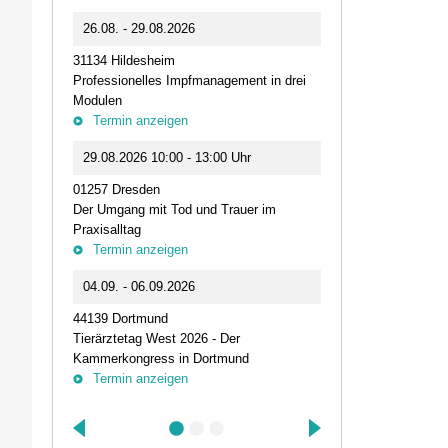
0
26.08. - 29.08.2026
11.09.2026 1
31134 Hildesheim
46562 Voerde
Professionelles Impfmanagement in drei
Stammtisch der
Modulen
Termin anz
Termin anzeigen
23.09.2026 1
29.08.2026 10:00 - 13:00 Uhr
Live-Online Se
01257 Dresden
IQN: Neue Impu
Der Umgang mit Tod und Trauer im
Fehler passier
Praxisalltag
und die Bede
Termin anzeigen
Termin anz
04.09. - 06.09.2026
25.09.2026 1
44139 Dortmund
74405 Gaildorf
Tierärztetag West 2026 - Der
Kleine Pausen
Kammerkongress in Dortmund
Somatische Reg
Termin anzeigen
herausfordernd
Termin anz