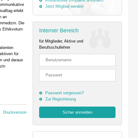
Kostenloses Infopaket anfordern
 kommunikative
Jetzt Mitglied werden
salltag erlebt
h an
nmedizin. Die
es Ethikvotum
Interner Bereich
für Mitglieder, Aktive und
Berufsschullehrer
atienten
ektiven für
en und daraus
zin
Passwort vergessen?
Zur Registrierung
Druckversion