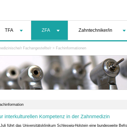
TFA
ZFA
Zahntechniker/in
edizinische/r Fachangestellte/r
>
Fachinformationen
achinformation
r interkulturellen Kompetenz in der Zahnmedizin
Juli führt das Universitätsklinikum Schleswig-Holstein eine bundesweite Befr