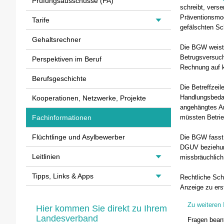
Prüfungsausschüsse (PA)
schreibt, vers
Präventionsmod
Tarife
gefälschten Sch
Gehaltsrechner
Die BGW weist 
Betrugsversuch 
Perspektiven im Beruf
Rechnung auf k
Berufsgeschichte
Die Betreffzei
Handlungsbedar
Kooperationen, Netzwerke, Projekte
angehängtes An
müssten Betrie
Fachinformationen
Flüchtlinge und Asylbewerber
Die BGW fasst 
DGUV beziehun
Leitlinien
missbräuchlich
Tipps, Links & Apps
Rechtliche Schr
Anzeige zu ers
Zu weiteren
Hier kommen Sie direkt zu Ihrem
Landesverband
Fragen beant