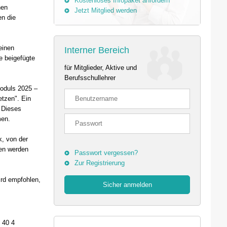
Kostenloses Infopaket anfordern
hen
Jetzt Mitglied werden
en die
einen
Interner Bereich
ie beigefügte
für Mitglieder, Aktive und
Berufsschullehrer
moduls 2025 –
tzen". Ein
 Dieses
men.
, von der
en werden
Passwort vergessen?
Zur Registrierung
ird empfohlen,
 40 4