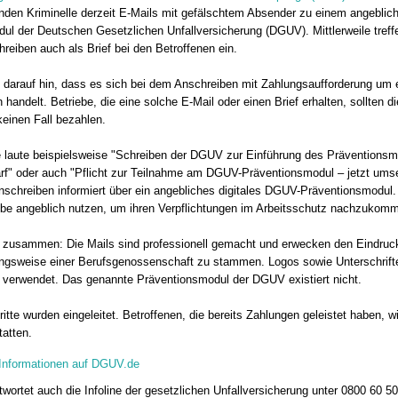
enden Kriminelle derzeit E-Mails mit gefälschtem Absender zu einem angeblic
ul der Deutschen Gesetzlichen Unfallversicherung (DGUV). Mittlerweile treff
reiben auch als Brief bei den Betroffenen ein.
darauf hin, dass es sich bei dem Anschreiben mit Zahlungsaufforderung um 
handelt. Betriebe, die eine solche E-Mail oder einen Brief erhalten, sollten d
einen Fall bezahlen.
le laute beispielsweise "Schreiben der DGUV zur Einführung des Präventions
f" oder auch "Pflicht zur Teilnahme am DGUV-Präventionsmodul – jetzt umse
schreiben informiert über ein angebliches digitales DGUV-Präventionsmodul.
be angeblich nutzen, um ihren Verpflichtungen im Arbeitsschutz nachzukom
zusammen: Die Mails sind professionell gemacht und erwecken den Eindruck
gsweise einer Berufsgenossenschaft zu stammen. Logos sowie Unterschrift
 verwendet. Das genannte Präventionsmodul der DGUV existiert nicht.
itte wurden eingeleitet. Betroffenen, die bereits Zahlungen geleistet haben, w
tatten.
 Informationen auf DGUV.de
wortet auch die Infoline der gesetzlichen Unfallversicherung unter 0800 60 50