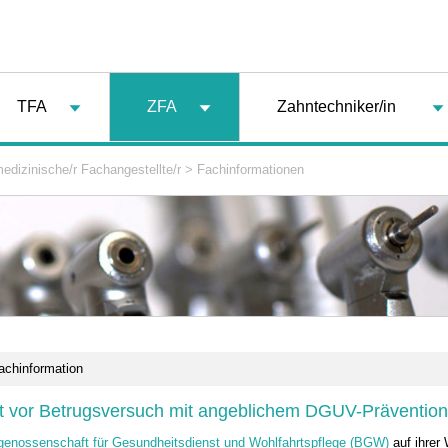
TFA
ZFA
Zahntechniker/in
edizinische/r Fachangestellte/r
>
Fachinformationen
achinformation
 vor Betrugsversuch mit angeblichem DGUV-Präventio
genossenschaft für Gesundheitsdienst und Wohlfahrtspflege (BGW)
auf ihrer