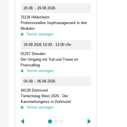
0
26.08. - 29.08.2026
11.09.2026 1
31134 Hildesheim
46562 Voerde
Professionelles Impfmanagement in drei
Stammtisch der
Modulen
Termin anz
Termin anzeigen
23.09.2026 1
29.08.2026 10:00 - 13:00 Uhr
Live-Online Se
01257 Dresden
IQN: Neue Impu
Der Umgang mit Tod und Trauer im
Fehler passier
Praxisalltag
und die Bede
Termin anzeigen
Termin anz
04.09. - 06.09.2026
25.09.2026 1
44139 Dortmund
74405 Gaildorf
Tierärztetag West 2026 - Der
Kleine Pausen
Kammerkongress in Dortmund
Somatische Reg
Termin anzeigen
herausfordernd
Termin anz