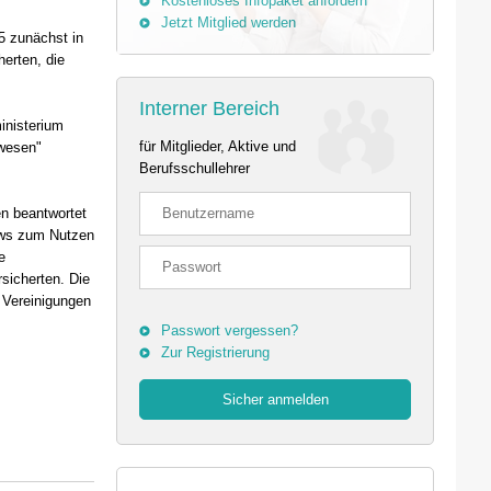
Kostenloses Infopaket anfordern
Jetzt Mitglied werden
25 zunächst in
herten, die
Interner Bereich
inisterium
für Mitglieder, Aktive und
swesen"
Berufsschullehrer
en beantwortet
ews zum Nutzen
e
sicherten. Die
 Vereinigungen
Passwort vergessen?
Zur Registrierung