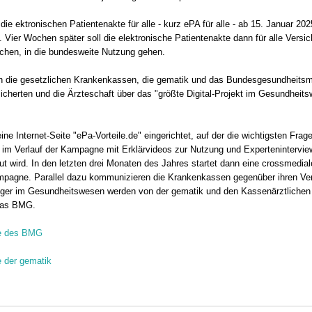
 die ektronischen Patientenakte für alle - kurz ePA für alle - ab 15. Januar 20
 Vier Wochen später soll die elektronische Patientenakte dann für alle Versic
echen, in die bundesweite Nutzung gehen.
en die gesetzlichen Krankenkassen, die gematik und das Bundesgesundheitsm
icherten und die Ärzteschaft über das "größte Digital-Projekt im Gesundheit
e Internet-Seite "ePa-Vorteile.de" eingerichtet, auf der die wichtigsten Frag
 im Verlauf der Kampagne mit Erklärvideos zur Nutzung und Expertenintervi
ut wird. In den letzten drei Monaten des Jahres startet dann eine crossmedial
pagne. Parallel dazu kommunizieren die Krankenkassen gegenüber ihren Ver
nger im Gesundheitswesen werden von der gematik und den Kassenärztlichen
 das BMG.
e des BMG
 der gematik