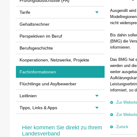
Prüfungsausschüsse (PA)
Ausgerollt wird
Tarife
Modellregionen.
nicht widerspr
Gehaltsrechner
Bis dahin soll
Perspektiven im Beruf
(BMG) die Vers
informieren.
Berufsgeschichte
Das BMG hat ein
Kooperationen, Netzwerke, Projekte
werden und die
weiter ausgeba
Fachinformationen
Aufklärungskam
Flüchtlinge und Asylbewerber
Leistungserbri
informiert, so
Leitlinien
Zur Websit
Tipps, Links & Apps
Zur Website
Zurück
Hier kommen Sie direkt zu Ihrem
Landesverband