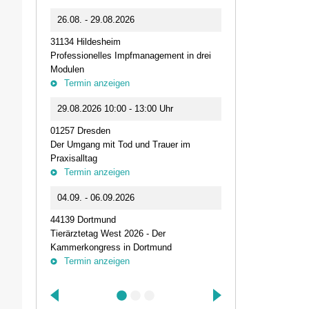
0
26.08. - 29.08.2026
11.09.2026 1
31134 Hildesheim
46562 Voerde
Professionelles Impfmanagement in drei
Stammtisch der
Modulen
Termin anz
Termin anzeigen
23.09.2026 1
29.08.2026 10:00 - 13:00 Uhr
Live-Online Se
01257 Dresden
IQN: Neue Impu
Der Umgang mit Tod und Trauer im
Fehler passier
Praxisalltag
und die Bede
Termin anzeigen
Termin anz
04.09. - 06.09.2026
25.09.2026 1
44139 Dortmund
74405 Gaildorf
Tierärztetag West 2026 - Der
Kleine Pausen
Kammerkongress in Dortmund
Somatische Reg
Termin anzeigen
herausfordernd
Termin anz