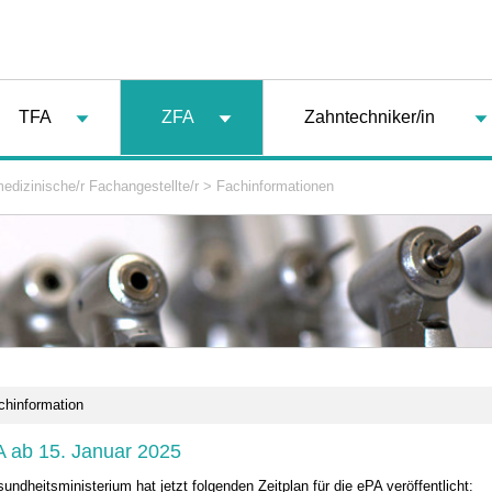
TFA
ZFA
Zahntechniker/in
edizinische/r Fachangestellte/r
>
Fachinformationen
chinformation
A ab 15. Januar 2025
dheitsministerium hat jetzt folgenden Zeitplan für die ePA veröffentlicht: