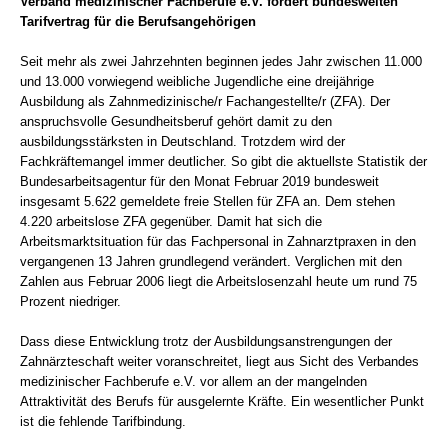
Verband medizinischer Fachberufe e.V. fordert bundesweiten
Tarifvertrag für die Berufsangehörigen
Seit mehr als zwei Jahrzehnten beginnen jedes Jahr zwischen 11.000
und 13.000 vorwiegend weibliche Jugendliche eine dreijährige
Ausbildung als Zahnmedizinische/r Fachangestellte/r (ZFA). Der
anspruchsvolle Gesundheitsberuf gehört damit zu den
ausbildungsstärksten in Deutschland. Trotzdem wird der
Fachkräftemangel immer deutlicher. So gibt die aktuellste Statistik der
Bundesarbeitsagentur für den Monat Februar 2019 bundesweit
insgesamt 5.622 gemeldete freie Stellen für ZFA an. Dem stehen
4.220 arbeitslose ZFA gegenüber. Damit hat sich die
Arbeitsmarktsituation für das Fachpersonal in Zahnarztpraxen in den
vergangenen 13 Jahren grundlegend verändert. Verglichen mit den
Zahlen aus Februar 2006 liegt die Arbeitslosenzahl heute um rund 75
Prozent niedriger.
Dass diese Entwicklung trotz der Ausbildungsanstrengungen der
Zahnärzteschaft weiter voranschreitet, liegt aus Sicht des Verbandes
medizinischer Fachberufe e.V. vor allem an der mangelnden
Attraktivität des Berufs für ausgelernte Kräfte. Ein wesentlicher Punkt
ist die fehlende Tarifbindung.