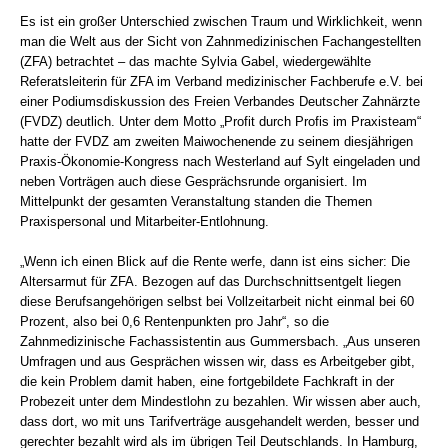
Es ist ein großer Unterschied zwischen Traum und Wirklichkeit, wenn
man die Welt aus der Sicht von Zahnmedizinischen Fachangestellten
(ZFA) betrachtet – das machte Sylvia Gabel, wiedergewählte
Referatsleiterin für ZFA im Verband medizinischer Fachberufe e.V. bei
einer Podiumsdiskussion des Freien Verbandes Deutscher Zahnärzte
(FVDZ) deutlich. Unter dem Motto „Profit durch Profis im Praxisteam“
hatte der FVDZ am zweiten Maiwochenende zu seinem diesjährigen
Praxis-Ökonomie-Kongress nach Westerland auf Sylt eingeladen und
neben Vorträgen auch diese Gesprächsrunde organisiert. Im
Mittelpunkt der gesamten Veranstaltung standen die Themen
Praxispersonal und Mitarbeiter-Entlohnung.
„Wenn ich einen Blick auf die Rente werfe, dann ist eins sicher: Die
Altersarmut für ZFA. Bezogen auf das Durchschnittsentgelt liegen
diese Berufsangehörigen selbst bei Vollzeitarbeit nicht einmal bei 60
Prozent, also bei 0,6 Rentenpunkten pro Jahr“, so die
Zahnmedizinische Fachassistentin aus Gummersbach. „Aus unseren
Umfragen und aus Gesprächen wissen wir, dass es Arbeitgeber gibt,
die kein Problem damit haben, eine fortgebildete Fachkraft in der
Probezeit unter dem Mindestlohn zu bezahlen. Wir wissen aber auch,
dass dort, wo mit uns Tarifverträge ausgehandelt werden, besser und
gerechter bezahlt wird als im übrigen Teil Deutschlands. In Hamburg,