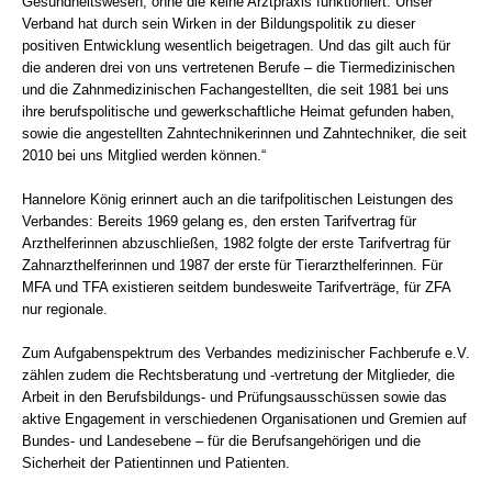
Gesundheitswesen, ohne die keine Arztpraxis funktioniert. Unser
Verband hat durch sein Wirken in der Bildungspolitik zu dieser
positiven Entwicklung wesentlich beigetragen. Und das gilt auch für
die anderen drei von uns vertretenen Berufe – die Tiermedizinischen
und die Zahnmedizinischen Fachangestellten, die seit 1981 bei uns
ihre berufspolitische und gewerkschaftliche Heimat gefunden haben,
sowie die angestellten Zahntechnikerinnen und Zahntechniker, die seit
2010 bei uns Mitglied werden können.“
Hannelore König erinnert auch an die tarifpolitischen Leistungen des
Verbandes: Bereits 1969 gelang es, den ersten Tarifvertrag für
Arzthelferinnen abzuschließen, 1982 folgte der erste Tarifvertrag für
Zahnarzthelferinnen und 1987 der erste für Tierarzthelferinnen. Für
MFA und TFA existieren seitdem bundesweite Tarifverträge, für ZFA
nur regionale.
Zum Aufgabenspektrum des Verbandes medizinischer Fachberufe e.V.
zählen zudem die Rechtsberatung und -vertretung der Mitglieder, die
Arbeit in den Berufsbildungs- und Prüfungsausschüssen sowie das
aktive Engagement in verschiedenen Organisationen und Gremien auf
Bundes- und Landesebene – für die Berufsangehörigen und die
Sicherheit der Patientinnen und Patienten.