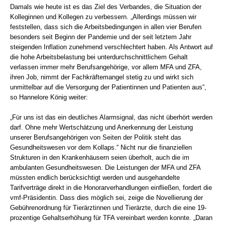
Damals wie heute ist es das Ziel des Verbandes, die Situation der
Kolleginnen und Kollegen zu verbessern. „Allerdings müssen wir
feststellen, dass sich die Arbeitsbedingungen in allen vier Berufen
besonders seit Beginn der Pandemie und der seit letztem Jahr
steigenden Inflation zunehmend verschlechtert haben. Als Antwort auf
die hohe Arbeitsbelastung bei unterdurchschnittlichem Gehalt
verlassen immer mehr Berufsangehörige, vor allem MFA und ZFA,
ihren Job, nimmt der Fachkräftemangel stetig zu und wirkt sich
unmittelbar auf die Versorgung der Patientinnen und Patienten aus“,
so Hannelore König weiter:
„Für uns ist das ein deutliches Alarmsignal, das nicht überhört werden
darf. Ohne mehr Wertschätzung und Anerkennung der Leistung
unserer Berufsangehörigen von Seiten der Politik steht das
Gesundheitswesen vor dem Kollaps.“ Nicht nur die finanziellen
Strukturen in den Krankenhäusern seien überholt, auch die im
ambulanten Gesundheitswesen. Die Leistungen der MFA und ZFA
müssten endlich berücksichtigt werden und ausgehandelte
Tarifverträge direkt in die Honorarverhandlungen einfließen, fordert die
vmf-Präsidentin. Dass dies möglich sei, zeige die Novellierung der
Gebührenordnung für Tierärztinnen und Tierärzte, durch die eine 19-
prozentige Gehaltserhöhung für TFA vereinbart werden konnte. „Daran