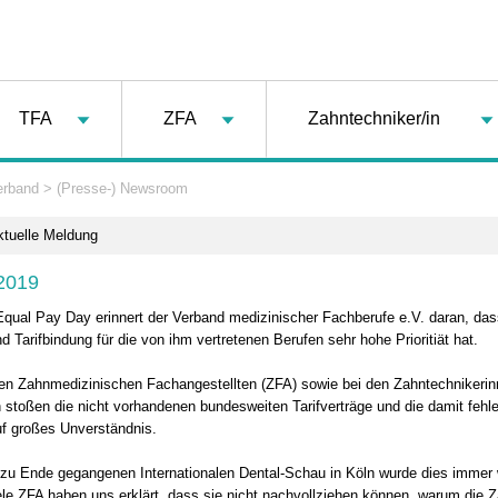
TFA
ZFA
Zahntechniker/in
erband
>
(Presse-) Newsroom
ktuelle Meldung
2019
qual Pay Day erinnert der Verband medizinischer Fachberufe e.V. daran, d
nd Tarifbindung für die von ihm vertretenen Berufen sehr hohe Prioritiät hat.
den Zahnmedizinischen Fachangestellten (ZFA) sowie bei den Zahntechnikeri
 stoßen die nicht vorhandenen bundesweiten Tarifverträge und die damit fehl
f großes Unverständnis.
 zu Ende gegangenen Internationalen Dental-Schau in Köln wurde dies immer 
iele ZFA haben uns erklärt, dass sie nicht nachvollziehen können, warum die 