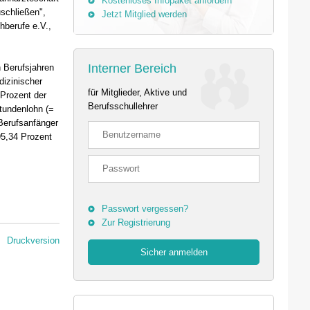
Kostenloses Infopaket anfordern
schließen",
Jetzt Mitglied werden
hberufe e.V.,
Interner Bereich
n Berufsjahren
dizinischer
für Mitglieder, Aktive und
Prozent der
Berufsschullehrer
stundenlohn (=
Berufsanfänger
95,34 Prozent
Passwort vergessen?
Zur Registrierung
Druckversion