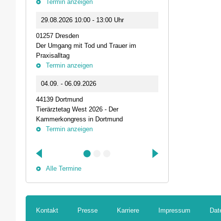
Termin anzeigen
23.09.2026 1
29.08.2026 10:00 - 13:00 Uhr
Live-Online Se
01257 Dresden
IQN: Neue Impu
Der Umgang mit Tod und Trauer im
Fehler passier
Praxisalltag
und die Bede
Termin anzeigen
Termin anz
04.09. - 06.09.2026
25.09.2026 1
44139 Dortmund
74405 Gaildorf
Tierärztetag West 2026 - Der
Kleine Pausen
Kammerkongress in Dortmund
Somatische Reg
Termin anzeigen
herausfordernd
Termin anz
Alle Termine
Kontakt
Presse
Karriere
Impressum
Dat