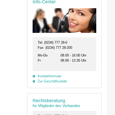
Info-Center
Tel: (0234) 777 28-0
Fax: (0234) 777 28-200
Mo-Do
08.00 - 16:00 Uhr
Fr
08.00 - 13.30 Uhr
Kontaktformular
Zur Geschäftsstelle
26.08. - 29.08.2026
11.09.2026 19:00 
Rechtsberatung
31134 Hildesheim
46562 Voerde
für Mitglieder des Verbandes
Professionelles Impfmanagement in drei
Stammtisch der Bezi
Modulen
Termin anzeigen