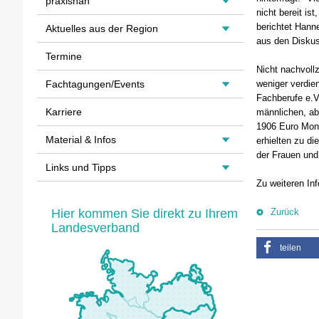
praxisnah
nicht bereit is
berichtet Hann
Aktuelles aus der Region
aus den Disku
Termine
Nicht nachvoll
Fachtagungen/Events
weniger verdie
Fachberufe e.V
Karriere
männlichen, ab
1906 Euro Mona
Material & Infos
erhielten zu d
der Frauen und
Links und Tipps
Zu weiteren I
Hier kommen Sie direkt zu Ihrem
Zurück
Landesverband
teilen