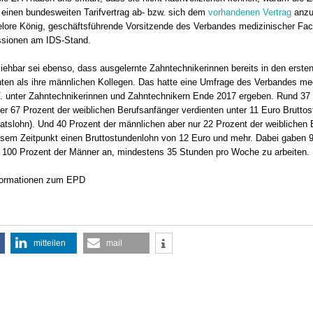
t, einen bundesweiten Tarifvertrag ab- bzw. sich dem
vorhandenen Vertrag
anzu
elore König, geschäftsführende Vorsitzende des Verbandes medizinischer Fac
ssionen am IDS-Stand.
ziehbar sei ebenso, dass ausgelernte Zahntechnikerinnen bereits in den erste
nten als ihre männlichen Kollegen. Das hatte eine Umfrage des Verbandes me
. unter Zahntechnikerinnen und Zahntechnikern Ende 2017 ergeben. Rund 37 
er 67 Prozent der weiblichen Berufsanfänger verdienten unter 11 Euro Brutto
tslohn). Und 40 Prozent der männlichen aber nur 22 Prozent der weiblichen 
iesem Zeitpunkt einen Bruttostundenlohn von 12 Euro und mehr. Dabei gaben 
 100 Prozent der Männer an, mindestens 35 Stunden pro Woche zu arbeiten.
nformationen zum EPD
mitteilen
mail