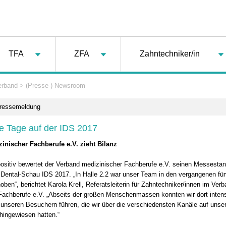
TFA
ZFA
Zahntechniker/in
erband
>
(Presse-) Newsroom
Pressemeldung
he Tage auf der IDS 2017
inischer Fachberufe e.V. zieht Bilanz
ositiv bewertet der Verband medizinischer Fachberufe e.V. seinen Messestan
n Dental-Schau IDS 2017. „In Halle 2.2 war unser Team in den vergangenen f
ben“, berichtet Karola Krell, Referatsleiterin für Zahntechniker/innen im Ver
Fachberufe e.V. „Abseits der großen Menschenmassen konnten wir dort inten
unseren Besuchern führen, die wir über die verschiedensten Kanäle auf unse
hingewiesen hatten.“