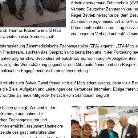
Arbeitgeberverband Zahntechnik (AV
Verband Deutscher Zahntechniker-In
Reger Betrieb herrschte bei dem Bes
Zahntechnikergemeinschaft ZTGM, d
Unterschriftenaktion zum ‚Tag des Za
and: Thomas Klusemann und Nico
von unserem Verband unterstützt wird
er Zahntechniker-Gemeinschaft
Referatsleitung Zahnmedizinische Fachangestellte (ZFA) ergänzt: „ZFA-Mitgli
 Praxisteam, suchten das Gespräch und bestärkten uns in der Forderung n
arifvertrag für ZFA. Besonders erfreulich war es, wenn auch Arbeitgeber ihre
ies zeigt die Wertschätzung gegenüber den Mitarbeiter/innen und den Respekt
politischen Engagement als Interessenvertretung.“
Krell als auch Sylvia Gabel freuen sich auf Mitgliederzuwachs, denn viele Be
r die Ziele, Aufgaben und Leistungen des Verbandes informiert. Einige trate
d wurden als neue Mitglieder herzlich vom Standteam begrüßt.
 haben gezeigt: Wir sind in der
9:00 Uhr
16.10. 12:00 Uhr - 17.10.2026 15:30
gekommen und haben die
Uhr
chen Fachangestellten und
nnen erreicht“, resümiert Hannelore
 Bezirksstelle Kleve/Wesel
70629 Stuttgart
itzende des geschäftsführenden
eigen
infotage FACHDENTAL Stuttgart