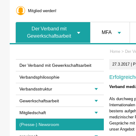
Mitglied werden!
Der Verband mit
MFA
Gewerkschaftsarbeit
Home
>
Der V
27.3.2017 | 
Der Verband mit Gewerkschaftsarbeit
Erfolgreic
Verbandsphilosophie
Verband mediz
Verbandsstruktur
Als durchweg p
Gewerkschaftsarbeit
Internationale
bestens aufgeho
Mitgliedschaft
medizinischer 
Gespräche mit 
(Presse-) Newsroom
unser Angebot 