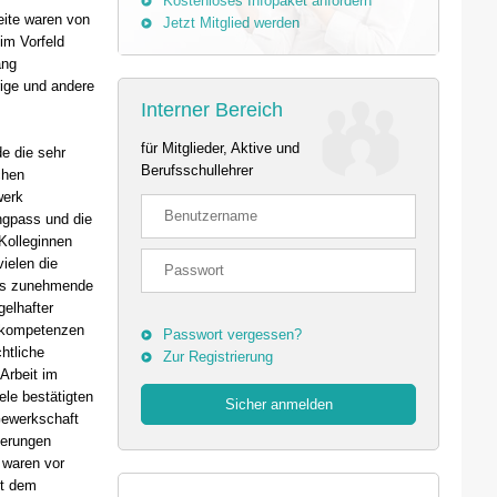
Kostenloses Infopaket anfordern
eite waren von
Jetzt Mitglied werden
im Vorfeld
ang
ige und andere
Interner Bereich
für Mitglieder, Aktive und
de die sehr
Berufsschullehrer
chen
werk
ngpass und die
 Kolleginnen
ielen die
das zunehmende
elhafter
skompetenzen
Passwort vergessen?
chtliche
Zur Registrierung
 Arbeit im
ele bestätigten
 Gewerkschaft
derungen
v waren vor
it dem