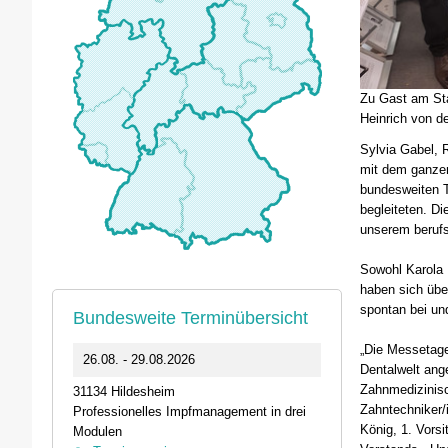
Zu Gast am St
Heinrich von d
Sylvia Gabel, 
mit dem ganzen
bundesweiten T
begleiteten. D
unserem berufs
Sowohl Karola 
haben sich übe
spontan bei un
Bundesweite Terminübersicht
„Die Messetage
0
26.08. - 29.08.2026
11.09.2026 1
Dentalwelt an
Zahnmedizinis
31134 Hildesheim
46562 Voerde
Zahntechniker/i
Professionelles Impfmanagement in drei
Stammtisch der
König, 1. Vors
Modulen
Termin anz