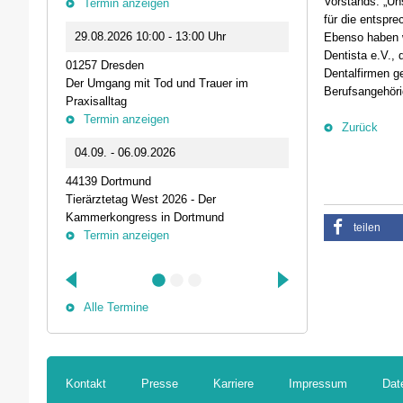
Vorstands. „Un
Termin anzeigen
23.09.2026 1
für die entspr
29.08.2026 10:00 - 13:00 Uhr
Ebenso haben w
Live-Online Se
Dentista e.V.,
01257 Dresden
IQN: Neue Impu
Dentalfirmen g
Der Umgang mit Tod und Trauer im
Fehler passier
Berufsangehöri
Praxisalltag
und die Bede
Termin anzeigen
Termin anz
Zurück
04.09. - 06.09.2026
25.09.2026 1
44139 Dortmund
74405 Gaildorf
Tierärztetag West 2026 - Der
Kleine Pausen
Kammerkongress in Dortmund
Somatische Reg
teilen
Termin anzeigen
herausfordernd
Termin anz
Alle Termine
Kontakt
Presse
Karriere
Impressum
Dat