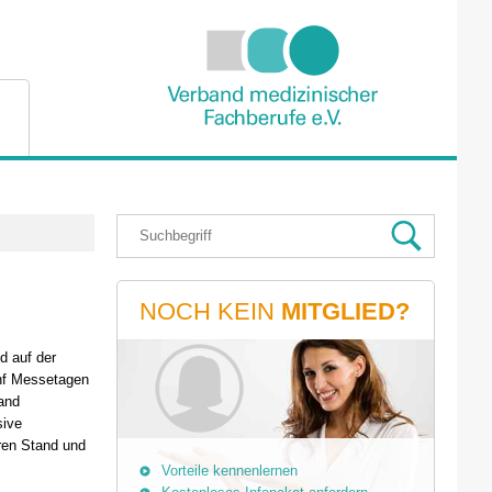
NOCH KEIN
MITGLIED?
d auf der
ünf Messetagen
band
sive
ren Stand und
Vorteile kennenlernen