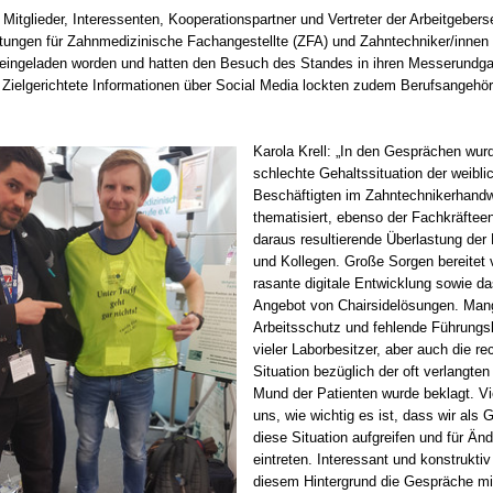
Mitglieder, Interessenten, Kooperationspartner und Vertreter der Arbeitgebers
itungen für Zahnmedizinische Fachangestellte (ZFA) und Zahntechniker/innen 
eingeladen worden und hatten den Besuch des Standes in ihren Messerundg
ielgerichtete Informationen über Social Media lockten zudem Berufsangehör
Karola Krell: „In den Gesprächen wur
schlechte Gehaltssituation der weibli
Beschäftigten im Zahntechnikerhand
thematisiert, ebenso der Fachkräftee
daraus resultierende Überlastung der
und Kollegen. Große Sorgen bereitet v
rasante digitale Entwicklung sowie 
Angebot von Chairsidelösungen. Mang
Arbeitsschutz und fehlende Führung
vieler Laborbesitzer, aber auch die re
Situation bezüglich der oft verlangten
Mund der Patienten wurde beklagt. Vi
uns, wie wichtig es ist, dass wir als
diese Situation aufgreifen und für Än
eintreten. Interessant und konstrukti
diesem Hintergrund die Gespräche m