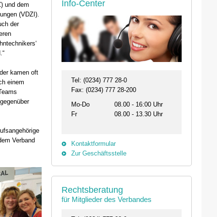
Info-Center
Z) und dem
nungen (VDZI).
uch der
eren
hntechnikers‘
.“
eder kamen oft
Tel: (0234) 777 28-0
ach einem
Fax: (0234) 777 28-200
 Teams
 gegenüber
Mo-Do
08.00 - 16:00 Uhr
Fr
08.00 - 13.30 Uhr
rufsangehörige
n dem Verband
Kontaktformular
Zur Geschäftsstelle
26.08. - 29.08.2026
11.09.2026 19:00 
Rechtsberatung
31134 Hildesheim
46562 Voerde
für Mitglieder des Verbandes
Professionelles Impfmanagement in drei
Stammtisch der Bezi
Modulen
Termin anzeigen