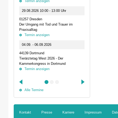
Termin anzeigen
23.09.2026 1
29.08.2026 10:00 - 13:00 Uhr
Live-Online Se
01257 Dresden
IQN: Neue Impu
Der Umgang mit Tod und Trauer im
Fehler passier
Praxisalltag
und die Bede
Termin anzeigen
Termin anz
04.09. - 06.09.2026
25.09.2026 1
44139 Dortmund
74405 Gaildorf
Tierärztetag West 2026 - Der
Kleine Pausen
Kammerkongress in Dortmund
Somatische Reg
Termin anzeigen
herausfordernd
Termin anz
Alle Termine
Kontakt
Presse
Karriere
Impressum
Dat