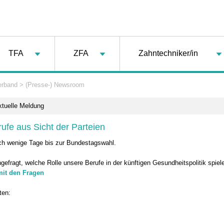
TFA
ZFA
Zahntechniker/in
erband
>
(Presse-) Newsroom
ktuelle Meldung
ufe aus Sicht der Parteien
ch wenige Tage bis zur Bundestagswahl.
gefragt, welche Rolle unsere Berufe in der künftigen Gesundheitspolitik spiel
it den Fragen
ten: