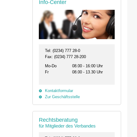
Info-Center
Tel: (0234) 777 28-0
Fax: (0234) 777 28-200
Mo-Do
08.00 - 16:00 Uhr
Fr
08.00 - 13.30 Uhr
Kontaktformular
Zur Geschäftsstelle
26.08. - 29.08.2026
11.09.2026 19:00 
Rechtsberatung
31134 Hildesheim
46562 Voerde
für Mitglieder des Verbandes
Professionelles Impfmanagement in drei
Stammtisch der Bezi
Modulen
Termin anzeigen