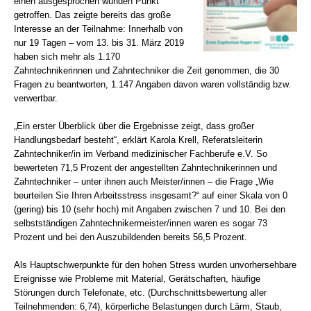
einen ausgesprochen wunden Punkt
getroffen. Das zeigte bereits das große
Interesse an der Teilnahme: Innerhalb von
nur 19 Tagen – vom 13. bis 31. März 2019
haben sich mehr als 1.170
Zahntechnikerinnen und Zahntechniker die Zeit genommen, die 30
Fragen zu beantworten, 1.147 Angaben davon waren vollständig bzw.
verwertbar.
„Ein erster Überblick über die Ergebnisse zeigt, dass großer
Handlungsbedarf besteht“, erklärt Karola Krell, Referatsleiterin
Zahntechniker/in im Verband medizinischer Fachberufe e.V. So
bewerteten 71,5 Prozent der angestellten Zahntechnikerinnen und
Zahntechniker – unter ihnen auch Meister/innen – die Frage „Wie
beurteilen Sie Ihren Arbeitsstress insgesamt?“ auf einer Skala von 0
(gering) bis 10 (sehr hoch) mit Angaben zwischen 7 und 10. Bei den
selbstständigen Zahntechnikermeister/innen waren es sogar 73
Prozent und bei den Auszubildenden bereits 56,5 Prozent.
Als Hauptschwerpunkte für den hohen Stress wurden unvorhersehbare
Ereignisse wie Probleme mit Material, Gerätschaften, häufige
Störungen durch Telefonate, etc. (Durchschnittsbewertung aller
Teilnehmenden: 6,74), körperliche Belastungen durch Lärm, Staub,