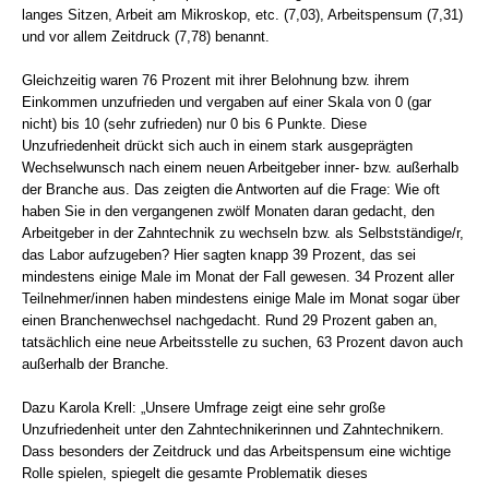
langes Sitzen, Arbeit am Mikroskop, etc. (7,03), Arbeitspensum (7,31)
und vor allem Zeitdruck (7,78) benannt.
Gleichzeitig waren 76 Prozent mit ihrer Belohnung bzw. ihrem
Einkommen unzufrieden und vergaben auf einer Skala von 0 (gar
nicht) bis 10 (sehr zufrieden) nur 0 bis 6 Punkte. Diese
Unzufriedenheit drückt sich auch in einem stark ausgeprägten
Wechselwunsch nach einem neuen Arbeitgeber inner- bzw. außerhalb
der Branche aus. Das zeigten die Antworten auf die Frage: Wie oft
haben Sie in den vergangenen zwölf Monaten daran gedacht, den
Arbeitgeber in der Zahntechnik zu wechseln bzw. als Selbstständige/r,
das Labor aufzugeben? Hier sagten knapp 39 Prozent, das sei
mindestens einige Male im Monat der Fall gewesen. 34 Prozent aller
Teilnehmer/innen haben mindestens einige Male im Monat sogar über
einen Branchenwechsel nachgedacht. Rund 29 Prozent gaben an,
tatsächlich eine neue Arbeitsstelle zu suchen, 63 Prozent davon auch
außerhalb der Branche.
Dazu Karola Krell: „Unsere Umfrage zeigt eine sehr große
Unzufriedenheit unter den Zahntechnikerinnen und Zahntechnikern.
Dass besonders der Zeitdruck und das Arbeitspensum eine wichtige
Rolle spielen, spiegelt die gesamte Problematik dieses