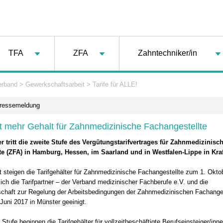
TFA
ZFA
Zahntechniker/in
erband
>
Gewerkschaftsarbeit
>
Tarife für ALLE!
Pressemeldung
t mehr Gehalt für Zahnmedizinische Fachangestellte
 tritt die zweite Stufe des Vergütungstarifvertrages für Zahnmedizinisc
te (ZFA) in Hamburg, Hessen, im Saarland und in Westfalen-Lippe in Kraf
 steigen die Tarifgehälter für Zahnmedizinische Fachangestellte zum 1. Okto
ich die Tarifpartner – der Verband medizinischer Fachberufe e.V. und die
chaft zur Regelung der Arbeitsbedingungen der Zahnmedizinischen Fachange
Juni 2017 in Münster geeinigt.
 Stufe beginnen die Tarifgehälter für vollzeitbeschäftigte Berufseinsteiger/inne