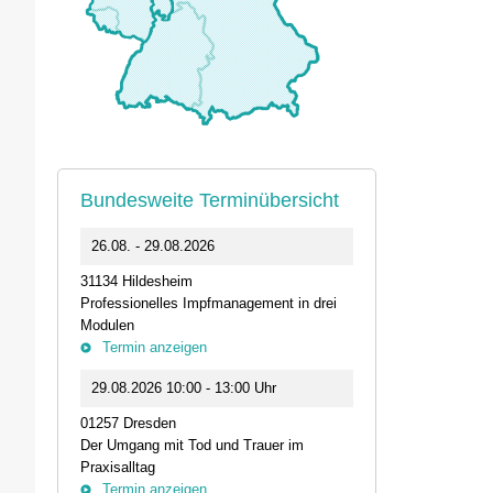
Bundesweite Terminübersicht
0
26.08. - 29.08.2026
11.09.2026 1
31134 Hildesheim
46562 Voerde
Professionelles Impfmanagement in drei
Stammtisch der
Modulen
Termin anz
Termin anzeigen
23.09.2026 1
29.08.2026 10:00 - 13:00 Uhr
Live-Online Se
01257 Dresden
IQN: Neue Impu
Der Umgang mit Tod und Trauer im
Fehler passier
Praxisalltag
und die Bede
Termin anzeigen
Termin anz