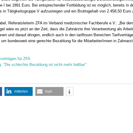
e I bei 1891 Euro. Bei entsprechender Fortbildung ist es möglich, bereits in d
s in Tätigkeitsgruppe V aufzusteigen und ein Bruttogehalt von 2.458,50 Euro 
bel, Referatsleiterin ZFA im Verband medizinischer Fachberufe e.V.: „Bei d
el wäre es jetzt an der Zeit, dass die Zahnärzte ihre Verantwortung als Arbei
nen und darauf dringen, endlich auch in den tariflosen Bereichen Tarifverträg
 um bundesweit eine gerechte Bezahlung für die Mitarbeiter/innen in Zahnarz
fverträgen für ZFA
: "Die schlechte Bezahlung ist nicht mehr haltbar"
mitteilen
mail