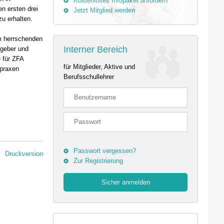
Kostenloses Infopaket anfordern
en ersten drei
Jetzt Mitglied werden
zu erhalten.
em herrschenden
Interner Bereich
tgeber und
e für ZFA
für Mitglieder, Aktive und
tpraxen
Berufsschullehrer
Passwort vergessen?
Druckversion
Zur Registrierung