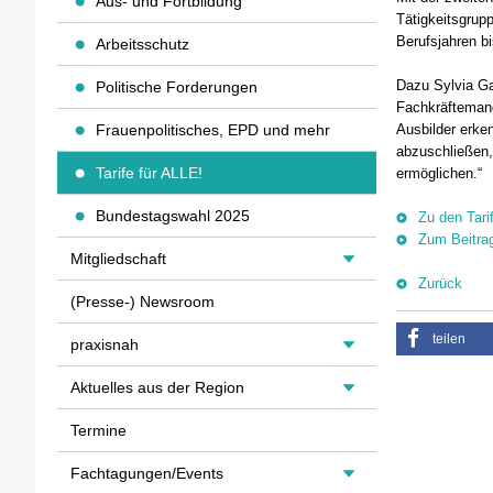
Aus- und Fortbildung
Tätigkeitsgrupp
Berufsjahren bi
Arbeitsschutz
Dazu Sylvia Ga
Politische Forderungen
Fachkräftemang
Frauenpolitisches, EPD und mehr
Ausbilder erken
abzuschließen,
Tarife für ALLE!
ermöglichen.“
Bundestagswahl 2025
Zu den Tari
Zum Beitrag
Mitgliedschaft
Zurück
(Presse-) Newsroom
teilen
praxisnah
Aktuelles aus der Region
Termine
Fachtagungen/Events