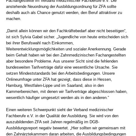
Fachangestellte im Verband medizinischer Fachberufe e.V. Die
anstehende Neuordnung der Ausbildungsordnung für ZFA sollte
deshalb auch als Chance genutzt werden, den Beruf attraktiver zu
machen.
„Damit allein können wir den Fachkräftebedarf aber nicht beseitigen“,
ist sich Sylvia Gabel sicher. „Jugendliche von heute entscheiden sich
bei ihrer Berufswahl nach Einkommen,
Weiterentwicklungsmöglichkeiten und sozialer Anerkennung. Gerade
beim Gehalt haben wir bei den Zahnmedizinischen Fachangestellten
aber besondere Probleme. Aus unserer Sicht sind die fehlenden
bundesweiten Tarifverträge dafür eine wesentliche Ursache. Sie
setzen Mindeststandards bei den Arbeitsbedingungen. Unsere
Onlineumfrage unter ZFA hat gezeigt, dass diese in Hessen,
Hamburg, Westfalen-Lippe und im Saarland, also in den
Kammerbereichen, mit denen wir Tarifverträge abgeschlossen haben,
wesentlich häufiger umgesetzt werden als in den anderen.“
Einen weiteren Schwerpunkt sieht der Verband medizinischer
Fachberufe e.V. in der Qualität der Ausbildung. Sie wird von den
auszubildenden ZFA seit Jahren regelmäßig im DGB-
Ausbildungsreport negativ bewertet. „Hier sollten wir gemeinsam mit
den Zahnärztekammern daran arbeiten, die Ausbildungsbedingungen